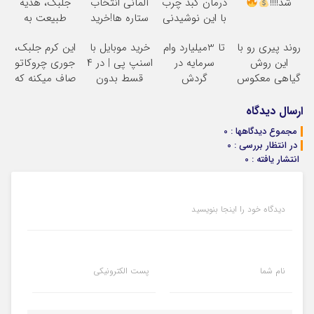
شد!!!!
درمان کبد چرب
آلمانی انتخاب
جلبک، هدیه
با این نوشیدنی
ستاره ها!خرید
طبیعت به
گیاهی
با تخفیف
شما(خرید با
روند پیری رو با
تا 3میلیارد وام
خرید موبایل با
این کرم جلبک،
تخفیف ویژه)
این روش
سرمایه در
اسنپ پی | در ۴
جوری چروکاتو
گیاهی معکوس
گردش
قسط بدون
صاف میکنه که
کن
فروشندگان =>
سود و کارمزد!
انگار بوتاکس
فروشگاهت رو
کردی!(تخفیف
ارسال دیدگاه
ثبت کن
ویژه)
مجموع دیدگاهها : 0
در انتظار بررسی : 0
انتشار یافته : 0
دیدگاه خود را اینجا بنویسید
نام شما
پست الکترونیکی