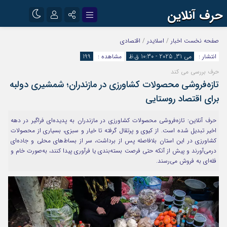
حرف آنلاین
نام کاربری یا نشانی ایمیل
اینستاگرام
تلگرام
صفحه نخست
اخبار
/
اسلایدر
/
اقتصادی
انتشار :
می 31, 2025 - 10:30 ق.ظ
مشاهده :
199
آپارات
حرف بررسی می کند
رمز عبور
تازه‌فروشی محصولات کشاورزی در مازندران؛ شمشیری دولبه
برای اقتصاد روستایی
مرا به خاطر بسپار
حرف آنلاین: تازه‌فروشی محصولات کشاورزی در مازندران به پدیده‌ای فراگیر در دهه
اخیر تبدیل شده است. از کیوی و پرتقال گرفته تا خیار و سبزی، بسیاری از محصولات
کشاورزی در این استان بلافاصله پس از برداشت، سر از بساط‌های محلی و جاده‌ای
درمی‌آورند و پیش از آنکه حتی فرصت بسته‌بندی یا فرآوری پیدا کنند، به‌صورت خام و
فله‌ای به فروش می‌رسند.