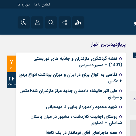
تماس با ما
درباره ما
شی راه اندازی سایت و
نام کاربری یا نشانی ایمیل
اینستاگرام
پربازدیدترین اخبار
 سایت های خبری و
تلگرام
نقشه گردشگری مازندران و جاذبه های توریستی
7
رمز عبور
(1401) + مسیر دسترسی
آپارات
روز
نگاهی به انواع برنج در ایران و میزان برداشت انواع برنج
24
+ عکس
ساعت
مرا به خاطر بسپار
علی‌ اکبر عالیشاه دادستان جدید مرکز مازندران شد+عکس
و سوابق
د
شهید محمود رادمهر؛ از بنایی تا دیده‌بانی
روستای اجابیت کلاردشت ، مشهور در میان باستان
شناسان + تصاویر
همه ماجراهای آقای فرماندار در یک کافه!