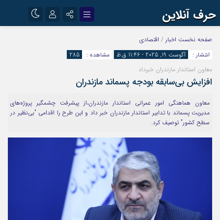
حرف آنلاین
نام کاربری یا نشانی ایمیل
اینستاگرام
تلگرام
صفحه نخست
اخبار
/
اقتصادی
انتشار :
آگوست 19, 2025 - 11:46 ق.ظ
مشاهده :
285
آپارات
معاون استاندار مازندران خبرداد
رمز عبور
افزایش بی‌سابقه بودجه پسماند مازندران
معاون هماهنگی امور عمرانی استاندار مازندران،از پیشرفت چشمگیر پروژه‌های
مرا به خاطر بسپار
مدیریت پسماند با تدابیر استاندار مازندران خبر داد و این طرح را اقدامی "بی‌نظیر در
سطح کشور" توصیف کرد.