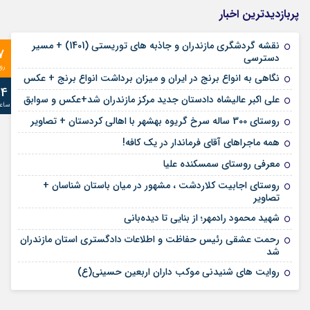
پربازدیدترین اخبار
نقشه گردشگری مازندران و جاذبه های توریستی (1401) + مسیر
7
دسترسی
رو
نگاهی به انواع برنج در ایران و میزان برداشت انواع برنج + عکس
24
علی‌ اکبر عالیشاه دادستان جدید مرکز مازندران شد+عکس و سوابق
ساع
روستای 300 ساله سرخ ‌گریوه بهشهر با اهالی کردستان + تصاویر
همه ماجراهای آقای فرماندار در یک کافه!
معرفی روستای سمسکنده علیا
روستای اجابیت کلاردشت ، مشهور در میان باستان شناسان +
تصاویر
شهید محمود رادمهر؛ از بنایی تا دیده‌بانی
رحمت عشقی رئیس حفاظت و اطلاعات دادگستری استان مازندران
شد
روایت های شنیدنی موکب داران اربعین حسینی(ع)