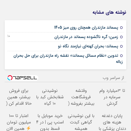
نوشته های مشابه
06 آوریل 2026
پسماند مازندران همچنان روی میز 1405
10 آگوست 2025
زمین؛ گره ناگشوده پسماند در مازندران
26 ژوئن 2025
پسماند؛ بحران کهنه‌ای نیازمند نگاه نو
تدوین «نظام مسائل پسماند»؛ نقشه راه مازندران برای حل بحران
04 ژوئن 2025
زباله
از سراسر وب
تا 3میلیارد وام
وقتشه
نوشیدنی
برای فروش
سرمایه در
فروشگاهت
شفابخش کبد با
بیشتر، همین
گردش
بیشتر بفروشه (
10 گیاه
حالا اقدام کن (
فروشندگان =>
همین الان ثبت
موثر(تخفیف تا
ثبت نام کن )
پایان دغدغه
با این نوشیدنی
خرید موبایل با
اعتبار تا ۱۰۰
فروشگاهت رو
نام کن )
امشب)
هزینه های
گیاهی کبدت
اسنپ پی | در ۴
میلیون تومان
ثبت کن
دندان پزشکی با
همیشه
قسط بدون
همین الان