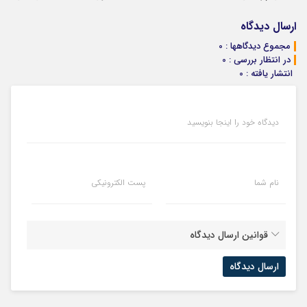
پک سفید کننده
پرقدرته55%تخفیف
سود و کارمزد!
درخواست اعتبار
خانگی
بده
ارسال دیدگاه
مجموع دیدگاهها : 0
در انتظار بررسی : 0
انتشار یافته : 0
دیدگاه خود را اینجا بنویسید
نام شما
پست الکترونیکی
قوانین ارسال دیدگاه