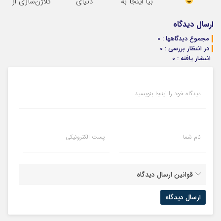
بیا اینجا به
دنیای
کلاژن‌سازی از
قیمت
سرمایه‌گذاری
داخل پوست با
بفروش*فقط
دیجیتال
24ماه ماندگاری
ارسال دیدگاه
خریدار واقعی*
جوان شو
مجموع دیدگاهها : 0
در انتظار بررسی : 0
انتشار یافته : 0
دیدگاه خود را اینجا بنویسید
نام شما
پست الکترونیکی
قوانین ارسال دیدگاه