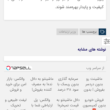
کیفیت و پایدار بهره‌مند شوند.
برچسب ها
وزیر ارتباطات
نوشته های مشابه
از سراسر وب
ماشینت رو
سرمایه گذاری
ماشینتو به دلال
والکس: بازار
بدون دردسر
بدون ریسک با
نده! به مصرف
امن برای خرید
بفروش | بدون
سود 38 درصد
کننده بفروش!
و فروش
کمسیون
سالانه
بدون پاسخ به
دارایی‌های
فروش خودرو
دلال ماشینتو به
والکس: پل
لیفت طبیعی و
یک تماس
دیجیتال
بدون کمیسیون
قیمت نمیخره!
ارتباطی شما با
تحریک