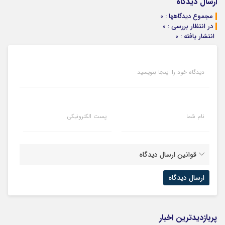
بلفا با 25%
یک تماس
بفروش*فقط
ارسال دیدگاه
تخفیف
خریدار واقعی*
مجموع دیدگاهها : 0
در انتظار بررسی : 0
انتشار یافته : 0
دیدگاه خود را اینجا بنویسید
نام شما
پست الکترونیکی
قوانین ارسال دیدگاه
پربازدیدترین اخبار