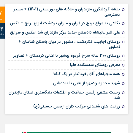
نقشه گردشگری مازندران و جاذبه های توریستی (1401) + مسیر
7
دسترسی
رو
نگاهی به انواع برنج در ایران و میزان برداشت انواع برنج + عکس
24
علی‌ اکبر عالیشاه دادستان جدید مرکز مازندران شد+عکس و سوابق
ساع
روستای اجابیت کلاردشت ، مشهور در میان باستان شناسان +
تصاویر
روستای 300 ساله سرخ ‌گریوه بهشهر با اهالی کردستان + تصاویر
معرفی روستای سمسکنده علیا
همه ماجراهای آقای فرماندار در یک کافه!
شهید محمود رادمهر؛ از بنایی تا دیده‌بانی
رحمت عشقی رئیس حفاظت و اطلاعات دادگستری استان مازندران
شد
روایت های شنیدنی موکب داران اربعین حسینی(ع)