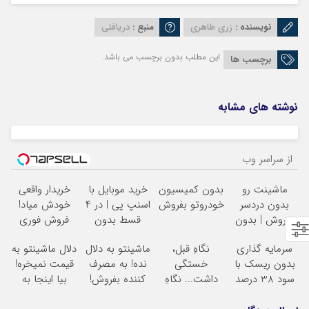
نویسنده :
زری طاهری
منبع :
دریافتی
این مطلب بدون برچسب می باشد.
برچسب ها
نوشته های مشابه
از سراسر وب
ماشینت رو
بدون کمیسیون
خرید موبایل با
خریدار واقعی
بدون دردسر
خودروتو بفروش
اسنپ پی | در ۴
خودش میاد!
بفروش | بدون
قسط بدون
فروش فوری
کمسیون
سود و کارمزد!
ماشین در همراه
سرمایه گذاری
نگاهِ قبل،
ماشینتو به دلال
دلال ماشینتو به
مکانیک
بدون ریسک با
خستگی
نده! به مصرف
قیمت نمیخره!
سود 38 درصد
داشت... نگاهِ
کننده بفروش!
بیا اینجا به
سالانه
بعد، انرژی داره
بدون پاسخ به
قیمت