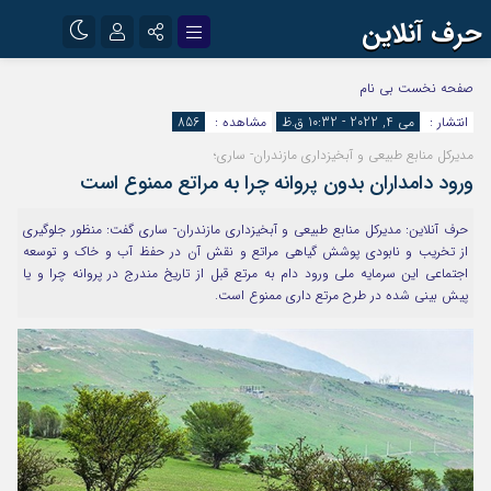
حرف آنلاین
نام کاربری یا نشانی ایمیل
اینستاگرام
تلگرام
صفحه نخست
بی نام
انتشار :
می 4, 2022 - 10:32 ق.ظ
مشاهده :
856
آپارات
مدیرکل منابع طبیعی و آبخیزداری مازندران- ساری؛
رمز عبور
ورود دامداران بدون پروانه چرا به مراتع ممنوع است
حرف آنلاین: مدیرکل منابع طبیعی و آبخیزداری مازندران- ساری گفت: منظور جلوگیری
مرا به خاطر بسپار
از تخریب و نابودی پوشش گیاهی مراتع و نقش آن در حفظ آب و خاک و توسعه
اجتماعی این سرمایه ملی ورود دام به مرتع قبل از تاریخ مندرج در پروانه چرا و یا
پیش بینی شده در طرح مرتع داری ممنوع است.