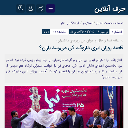
حرف آنلاین
نام کاربری یا نشانی ایمیل
اینستاگرام
تلگرام
صفحه نخست
اخبار
/
اسلایدر
/
فرهنگ و هنر
انتشار :
نوامبر 18, 2025 - 8:26 ق.ظ
مشاهده :
770
آپارات
به بهانه نیما و حال و هوای این روزهای مازندران؛
رمز عبور
قاصد روزان ابری داروگ، کی می‌رسد باران؟
الناز پاک نیا : هوای ابری بی باران و آلوده مازندران، را نیما پیش بینی کرده بود که در
مرا به خاطر بسپار
روز نخستین اهدای نشان ادبی اش، مجری آن را خواند، مدیرکل ارشاد هم سهمی از
آن داشت و تقی پورنامداریان نیز آن را تفسیر کرد که "قاصد روزان ابری داروگ، کی
می رسد باران".