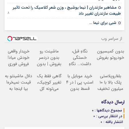
مشاهیر مازندران | نیما یوشیج ، وزن شعر کلاسیک را تحت تاثیر
18 دسامبر 2022
طبیعت مازندران تغییر داد
19 ژوئن 2022
شبی برای نیما …
از سراسر وب
بدون کمیسیون
نگاهِ قبل،
ماشینت رو
خریدار واقعی
خودروتو بفروش
خستگی
بدون دردسر
خودش میاد!
داشت... نگاهِ
بفروش | بدون
فروش فوری
بعد، انرژی داره
کمسیون
ماشین در همراه
بلفاروپلاستی
خرید موبایل با
گاهی فقط یک
دلال ماشینتو به
بلفا با 25%
مکانیک
پلک بالا با ۱۰
اسنپ پی | در ۴
تغییر کوچیک،
قیمت نمیخره!
تخفیف
میلیون تخفیف
قسط بدون
می‌تونه کل
بیا اینجا به
فقط ۲۵ میلیون
سود و کارمزد!
چهرتو متحول
قیمت
کنه
تغییر
بفروش*فقط
ارسال دیدگاه
طبیعی
خریدار واقعی*
مجموع دیدگاهها : 0
در انتظار بررسی : 0
انتشار یافته : 0