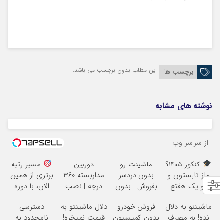
این مطلب بدون برچسب می باشد.
برچسب ها
نوشته های مشابه
از سراسر وب
کنکور ۱۴۰5؟
ماشینت رو
دوربین
مسیر رتبه
ماز تابستون و
بدون دردسر
مداربسته 360
برتری از همین
تو یک هفتع
بفروش | بدون
درجه | نصب
الان، با دوره
جمع میکنه
کمسیون
آسان و راحت
رایگان ماز شروع
ماشینتو به دلال
فروش خودرو
دلال ماشینتو به
دسترسی
میشه!
نده! به مصرف
بدون کمیسیون
قیمت نمیخره!
نامحدود به