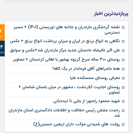
پربازدیدترین اخبار
نقشه گردشگری مازندران و جاذبه های توریستی (1401) + مسیر
7
دسترسی
رو
نگاهی به انواع برنج در ایران و میزان برداشت انواع برنج + عکس
24
علی‌ اکبر عالیشاه دادستان جدید مرکز مازندران شد+عکس و سوابق
ساع
روستای 300 ساله سرخ ‌گریوه بهشهر با اهالی کردستان + تصاویر
همه ماجراهای آقای فرماندار در یک کافه!
معرفی روستای سمسکنده علیا
روستای اجابیت کلاردشت ، مشهور در میان باستان شناسان +
تصاویر
شهید محمود رادمهر؛ از بنایی تا دیده‌بانی
رحمت عشقی رئیس حفاظت و اطلاعات دادگستری استان مازندران
شد
روایت های شنیدنی موکب داران اربعین حسینی(ع)