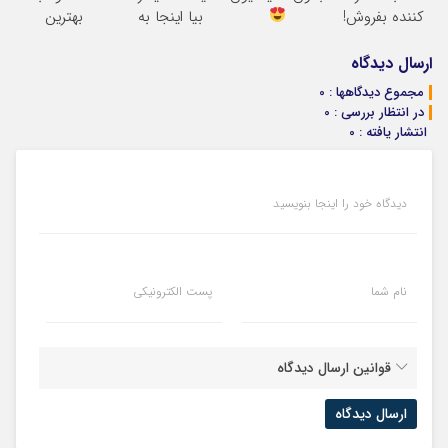
کننده بفروش!
بیا اینجا به
بهترین
بدون پاسخ به
قیمت
آموزش‌ها تا روز
یک تماس
بفروش*فقط
کنکور
ارسال دیدگاه
خریدار واقعی*
مجموع دیدگاهها : 0
در انتظار بررسی : 0
انتشار یافته : 0
دیدگاه خود را اینجا بنویسید
نام شما
پست الکترونیکی
قوانین ارسال دیدگاه