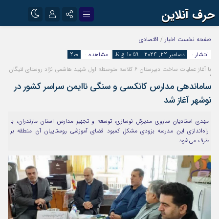
حرف آنلاین
نام کاربری یا نشانی ایمیل
اینستاگرام
تلگرام
صفحه نخست
اخبار
/
اقتصادی
انتشار :
دسامبر 22, 2024 - 10:59 ق.ظ
مشاهده :
200
آپارات
با آغاز عملیات ساخت دبیرستان ۶ کلاسه متوسطه اول شهید هاشمی نژاد روستای لتیگان
رمز عبور
،
ساماندهی مدارس کانکسی و سنگی ناایمن سراسر کشور در
نوشهر آغاز شد
مرا به خاطر بسپار
مهدی استادیان ساروی مدیرکل نوسازی، توسعه و تجهیز مدارس استان مازندران، با
راه‌اندازی این مدرسه بزودی مشکل کمبود فضای آموزشی روستاییان آن منطقه بر
طرف می‌شود.