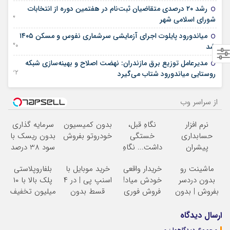
رشد ۲۰ درصدی متقاضیان ثبت‌نام در هفتمین دوره از انتخابات
23 ژانویه 2026
شورای اسلامی شهر
میاندورود پایلوت اجرای آزمایشی سرشماری نفوس و مسکن ۱۴۰۵
30 دسامبر 2025
شد
مدیرعامل توزیع برق مازندران: نهضت اصلاح و بهینه‌سازی شبکه
22 دسامبر 2025
روستایی میاندورود شتاب می‌گیرد
از سراسر وب
نرم افزار
نگاهِ قبل،
بدون کمیسیون
سرمایه گذاری
حسابداری
خستگی
خودروتو بفروش
بدون ریسک با
پیشران
داشت... نگاهِ
سود 38 درصد
بعد، انرژی داره
سالانه
ماشینت رو
خریدار واقعی
خرید موبایل با
بلفاروپلاستی
بلفا با 25%
بدون دردسر
خودش میاد!
اسنپ پی | در ۴
پلک بالا با ۱۰
تخفیف
بفروش | بدون
فروش فوری
قسط بدون
میلیون تخفیف
کمسیون
ماشین در همراه
سود و کارمزد!
فقط ۲۵ میلیون
مکانیک
ارسال دیدگاه