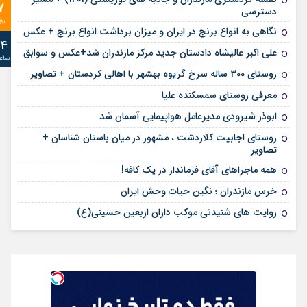
7
دسترسی
رو
نگاهی به انواع برنج در ایران و میزان برداشت انواع برنج + عکس
24
علی‌ اکبر عالیشاه دادستان جدید مرکز مازندران شد+عکس و سوابق
ساع
روستای 300 ساله سرخ ‌گریوه بهشهر با اهالی کردستان + تصاویر
معرفی روستای سمسکنده علیا
ابوذر شیرودی مدیرعامل هواپیمایی آسمان شد
روستای اجابیت کلاردشت ، مشهور در میان باستان شناسان +
تصاویر
همه ماجراهای آقای فرماندار در یک کافه!
خرس مازندران ؛ نگین حیات وحش ایران
روایت های شنیدنی موکب داران اربعین حسینی(ع)