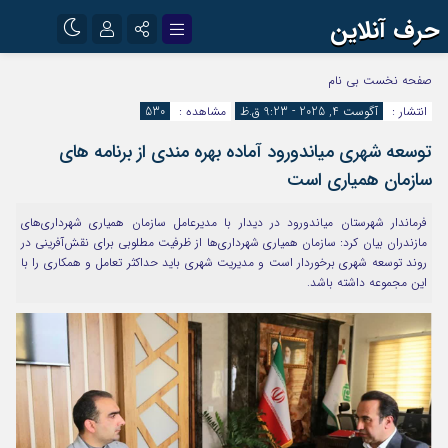
حرف آنلاین
نام کاربری یا نشانی ایمیل
اینستاگرام
تلگرام
صفحه نخست
بی نام
انتشار :
آگوست 4, 2025 - 9:23 ق.ظ
مشاهده :
530
آپارات
توسعه شهری میاندورود آماده بهره مندی از برنامه های
رمز عبور
سازمان همیاری است
فرماندار شهرستان میاندورود در دیدار با مدیرعامل سازمان همیاری شهرداری‌های
مرا به خاطر بسپار
مازندران بیان کرد: سازمان همیاری شهرداری‌ها از ظرفیت مطلوبی برای نقش‌آفرینی در
روند توسعه شهری برخوردار است و مدیریت شهری باید حداکثر تعامل و همکاری را با
این مجموعه داشته باشد.