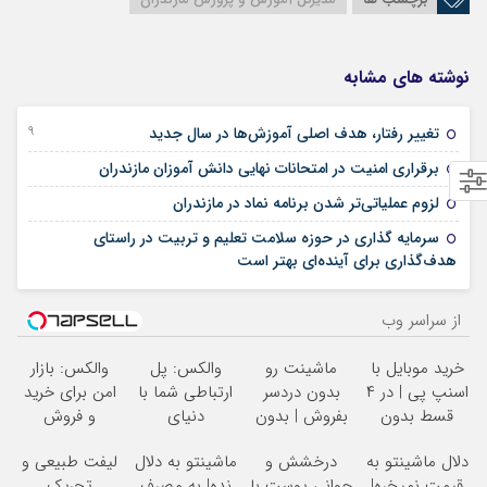
نوشته های مشابه
29 جولای 2025
تغییر رفتار، هدف اصلی آموزش‌ها در سال جدید
20 می 2025
برقراری امنیت در امتحانات نهایی دانش آموزان مازندران
06 می 2025
لزوم عملیاتی‌تر شدن برنامه نماد در مازندران
سرمایه گذاری در حوزه سلامت تعلیم و تربیت در راستای
21 آوریل 2025
هدف‌گذاری برای آینده‌ای بهتر است
از سراسر وب
خرید موبایل با
ماشینت رو
والکس: پل
والکس: بازار
اسنپ پی | در ۴
بدون دردسر
ارتباطی شما با
امن برای خرید
قسط بدون
بفروش | بدون
دنیای
و فروش
سود و کارمزد!
کمسیون
سرمایه‌گذاری
دارایی‌های
دلال ماشینتو به
درخشش و
ماشینتو به دلال
لیفت طبیعی و
دیجیتال
دیجیتال
قیمت نمیخره!
جوانی پوست با
نده! به مصرف
تحریک