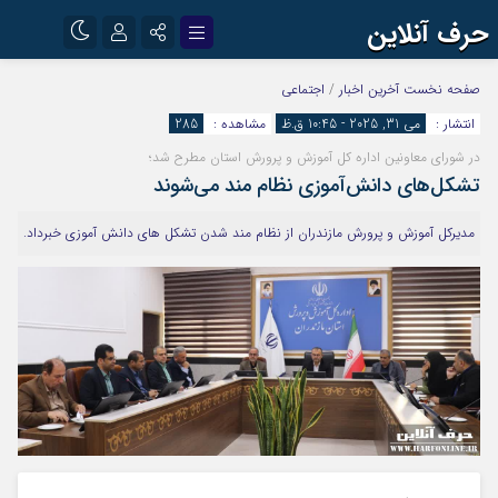
حرف آنلاین
نام کاربری یا نشانی ایمیل
اینستاگرام
تلگرام
صفحه نخست
آخرین اخبار
/
اجتماعی
انتشار :
می 31, 2025 - 10:45 ق.ظ
مشاهده :
285
آپارات
در شورای معاونین اداره کل آموزش و پرورش استان مطرح شد؛
رمز عبور
تشکل‌های دانش‌آموزی نظام مند می‌شوند
مدیرکل آموزش و پرورش مازندران از نظام مند شدن تشکل های دانش آموزی خبرداد.
مرا به خاطر بسپار