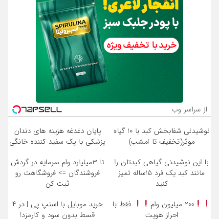
از سراسر وب
نوشیدنی شفابخش کبد با 10 گیاه
پایان دغدغه هزینه های دندان
موثر(تخفیف تا امشب)
پزشکی با پک سفید کننده خانگی
با این نوشیدنی گیاهی کبدتان را
تا 3میلیارد وام سرمایه در گردش
مانند کبد یک فرد 15ساله تمیز
فروشندگان => فروشگاهت رو
کنید
ثبت کن
200 میلیون وام
فقط با
خرید موبایل با اسنپ پی | در ۴
احراز هویت
قسط بدون سود و کارمزد!