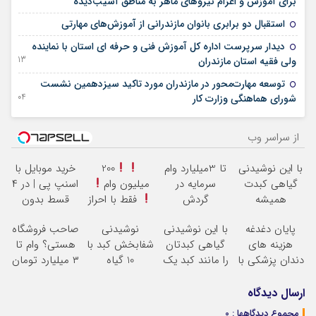
برای آموزش و اعزام نیروهای ماهر به مناطق آسیب‌دیده
14 فوریه 2026
استقبال دو برابری بانوان مازندرانی از آموزش‌های مهارتی
دیدار سرپرست اداره کل آموزش فنی و حرفه ای استان با نماینده
13 آگوست 2025
ولی فقیه استان مازندران
توسعه مهارت‌محور در مازندران مورد تاکید سیزدهمین نشست
04 آگوست 2025
شورای هماهنگی وزارت کار
از سراسر وب
با این نوشیدنی
تا 3میلیارد وام
200
خرید موبایل با
گیاهی کبدت
سرمایه در
میلیون وام
اسنپ پی | در ۴
همیشه
گردش
فقط با احراز
قسط بدون
پرقدرته55%تخفیف
فروشندگان =>
هویت
سود و کارمزد!
پایان دغدغه
با این نوشیدنی
نوشیدنی
صاحب فروشگاه
فروشگاهت رو
هزینه های
گیاهی کبدتان
شفابخش کبد با
هستی؟ وام تا
ثبت کن
دندان پزشکی با
را مانند کبد یک
10 گیاه
۳ میلیارد تومان
پک سفید کننده
فرد 15ساله تمیز
موثر(تخفیف تا
بگیر
خانگی
کنید
امشب)
ارسال دیدگاه
مجموع دیدگاهها : 0