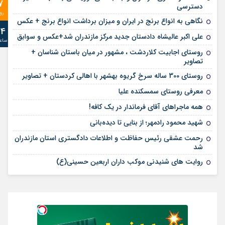
7
دسترسی
رو
نگاهی به انواع برنج در ایران و میزان برداشت انواع برنج + عکس
24
علی‌ اکبر عالیشاه دادستان جدید مرکز مازندران شد+عکس و سوابق
ساع
روستای اجابیت کلاردشت ، مشهور در میان باستان شناسان +
تصاویر
روستای 300 ساله سرخ ‌گریوه بهشهر با اهالی کردستان + تصاویر
معرفی روستای سمسکنده علیا
همه ماجراهای آقای فرماندار در یک کافه!
شهید محمود رادمهر؛ از بنایی تا دیده‌بانی
رحمت عشقی رئیس حفاظت و اطلاعات دادگستری استان مازندران
شد
روایت های شنیدنی موکب داران اربعین حسینی(ع)