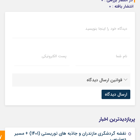
در انتظار بررسی : 0
انتشار یافته : 0
دیدگاه خود را اینجا بنویسید
نام شما
پست الکترونیکی
قوانین ارسال دیدگاه
پربازدیدترین اخبار
نقشه گردشگری مازندران و جاذبه های توریستی (1401) + مسیر
7
دسترسی