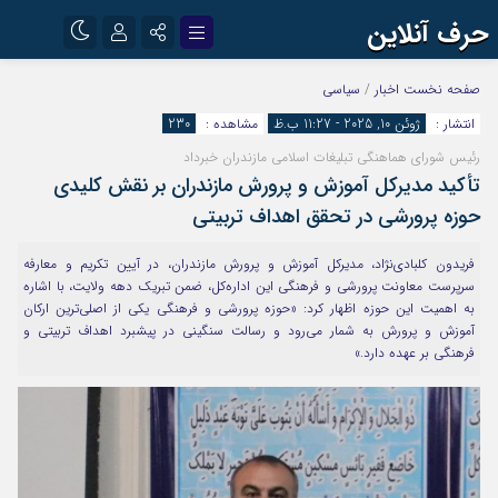
حرف آنلاین
نام کاربری یا نشانی ایمیل
اینستاگرام
تلگرام
صفحه نخست
اخبار
/
سیاسی
انتشار :
ژوئن 10, 2025 - 11:27 ب.ظ
مشاهده :
230
آپارات
رئیس شورای هماهنگی تبلیغات اسلامی مازندران خبرداد
رمز عبور
تأکید مدیرکل آموزش و پرورش مازندران بر نقش کلیدی
حوزه پرورشی در تحقق اهداف تربیتی
مرا به خاطر بسپار
فریدون کلبادی‌نژاد، مدیرکل آموزش و پرورش مازندران، در آیین تکریم و معارفه
سرپرست معاونت پرورشی و فرهنگی این اداره‌کل، ضمن تبریک دهه ولایت، با اشاره
به اهمیت این حوزه اظهار کرد: «حوزه پرورشی و فرهنگی یکی از اصلی‌ترین ارکان
آموزش و پرورش به شمار می‌رود و رسالت سنگینی در پیشبرد اهداف تربیتی و
فرهنگی بر عهده دارد.»