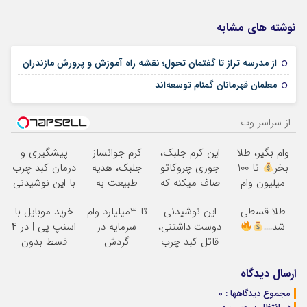
نوشته های مشابه
08 ژوئن 2025
از مدرسه تراز تا گفتمان تحول؛ نقشه راه آموزش و پرورش مازندران
18 می 2025
معلمان قهرمانان گمنام توسعه‌اند
از سراسر وب
وام بگیر، طلا
این کرم جلبک،
کرم جوانساز
پیشگیری و
بخر
تا 100
جوری چروکاتو
جلبک، هدیه
درمان کبد چرب
میلیون وام
صاف میکنه که
طبیعت به
با این نوشیدنی
فوری بدون
انگار بوتاکس
شما(خرید با
گیاهی
طلا قسطی
این نوشیدنی
تا 3میلیارد وام
خرید موبایل با
ضامن
کردی!(تخفیف
تخفیف ویژه)
شد!!!!
دوست داشتنی،
سرمایه در
اسنپ پی | در ۴
ویژه)
قاتل کبد چرب
گردش
قسط بدون
است(تخفیف50%تا
فروشندگان =>
سود و کارمزد!
امشب)
فروشگاهت رو
ارسال دیدگاه
ثبت کن
مجموع دیدگاهها : 0