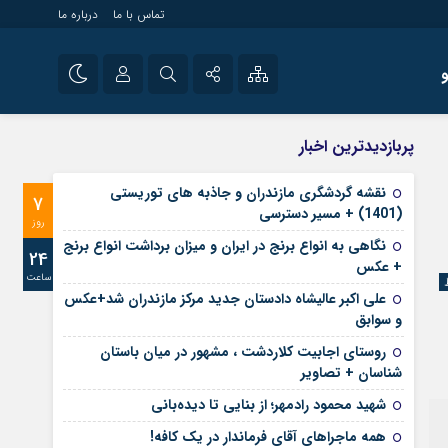
تماس با ما
درباره ما
شی راه اندازی سایت و
نام کاربری یا نشانی ایمیل
اینستاگرام
پربازدیدترین اخبار
 سایت های خبری و
تلگرام
نقشه گردشگری مازندران و جاذبه های توریستی
7
رمز عبور
(1401) + مسیر دسترسی
آپارات
روز
نگاهی به انواع برنج در ایران و میزان برداشت انواع برنج
24
+ عکس
ساعت
مرا به خاطر بسپار
علی‌ اکبر عالیشاه دادستان جدید مرکز مازندران شد+عکس
و سوابق
روستای اجابیت کلاردشت ، مشهور در میان باستان
شناسان + تصاویر
شهید محمود رادمهر؛ از بنایی تا دیده‌بانی
همه ماجراهای آقای فرماندار در یک کافه!