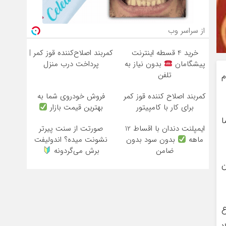
از سراسر وب
خرید 4 قسطه اینترنت
کمربند اصلاح‌کننده قوز کمر |
پیشگامان
بدون نیاز به
پرداخت درب منزل
تلفن
نام
کمربند اصلاح کننده قوز کمر
فروش خودروی شما به
برای کار با کامپیتور
بهترین قیمت بازار
ا
ایمپلنت دندان با اقساط 12
صورتت از سنت پیرتر
ماهه
بدون سود بدون
نشونت میده؟ اندولیفت
ضامن
برش می‌گردونه
ن
اع