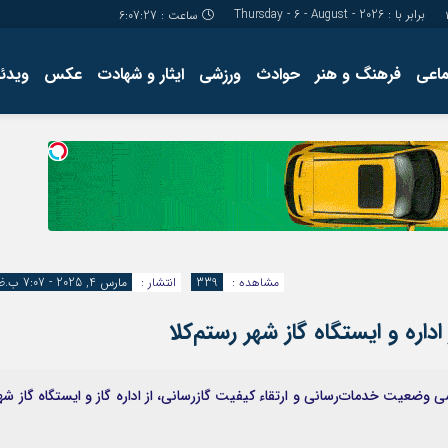
برابر با : Thursday - 6 - August - 2026
ساعت :
6:07:28
ماعی
فرهنگ و هنر
حوادث
ورزشی
ایثار و شهادت
عکس
ویدئو
درباره ما
کارگاه آموز
تولید محتوا
مجله ای
مشاهده :
339
انتشار :
مارس 4, 2025 - 7:07 ب.ظ
داره و ایستگاه گاز شهر رستم‌کلا
 وضعیت خدمات‌رسانی و ارتقاء کیفیت گازرسانی، از اداره گاز و ایستگاه گاز شه