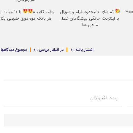
قدر می‌خوای دانلود کن؛ 3000
تماشای نامحدود فیلم و سریال
وقت تغییره
با 10 میلیون
با اینترنت خانگی پیشگامان فقط
هر بانک مو، موی طبیعی بکار
ماهی 100
انتشار یافته : 0
در انتظار بررسی : 0
مجموع دیدگاهها : 
پست الکترونیکی