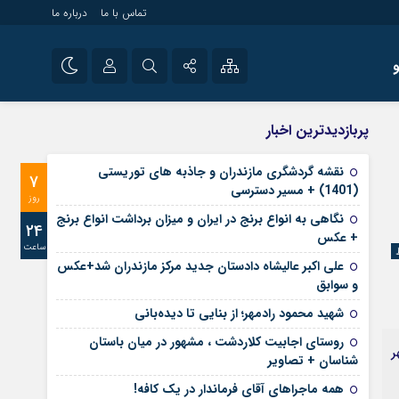
تماس با ما
درباره ما
شی راه اندازی سایت و
نام کاربری یا نشانی ایمیل
اینستاگرام
پربازدیدترین اخبار
 سایت های خبری و
تلگرام
نقشه گردشگری مازندران و جاذبه های توریستی
7
رمز عبور
(1401) + مسیر دسترسی
آپارات
روز
نگاهی به انواع برنج در ایران و میزان برداشت انواع برنج
24
+ عکس
ساعت
مرا به خاطر بسپار
علی‌ اکبر عالیشاه دادستان جدید مرکز مازندران شد+عکس
و سوابق
شهید محمود رادمهر؛ از بنایی تا دیده‌بانی
روستای اجابیت کلاردشت ، مشهور در میان باستان
ر
شناسان + تصاویر
همه ماجراهای آقای فرماندار در یک کافه!