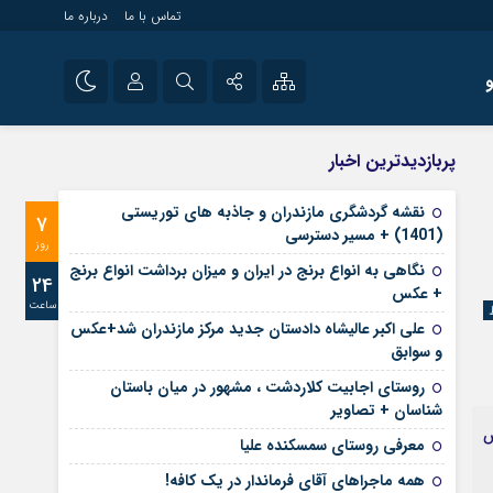
تماس با ما
درباره ما
شی راه اندازی سایت و
نام کاربری یا نشانی ایمیل
اینستاگرام
پربازدیدترین اخبار
 سایت های خبری و
تلگرام
نقشه گردشگری مازندران و جاذبه های توریستی
7
رمز عبور
(1401) + مسیر دسترسی
آپارات
روز
نگاهی به انواع برنج در ایران و میزان برداشت انواع برنج
24
+ عکس
ساعت
مرا به خاطر بسپار
علی‌ اکبر عالیشاه دادستان جدید مرکز مازندران شد+عکس
و سوابق
روستای اجابیت کلاردشت ، مشهور در میان باستان
شناسان + تصاویر
ص
معرفی روستای سمسکنده علیا
همه ماجراهای آقای فرماندار در یک کافه!