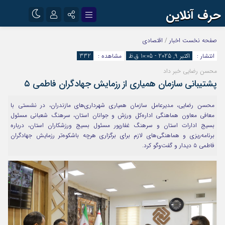
حرف آنلاین
نام کاربری یا نشانی ایمیل
اینستاگرام
تلگرام
صفحه نخست
اخبار
/
اقتصادی
انتشار :
اکتبر 9, 2025 - 10:05 ق.ظ
مشاهده :
332
آپارات
محسن رضایی خبر داد
رمز عبور
پشتیبانی سازمان همیاری از رزمایش جهادگران فاطمی ۵
محسن رضایی، مدیرعامل سازمان همیاری شهرداری‌های مازندران، در نشستی با
مرا به خاطر بسپار
معافی معاون هماهنگی اداره‌کل ورزش و جوانان استان، سرهنگ شعبانی مسئول
بسیج ادارات استان و سرهنگ غفارپور مسئول بسیج ورزشکاران استان، درباره
برنامه‌ریزی و هماهنگی‌های لازم برای برگزاری هرچه باشکوه‌تر رزمایش جهادگران
فاطمی ۵ دیدار و گفت‌وگو کرد.