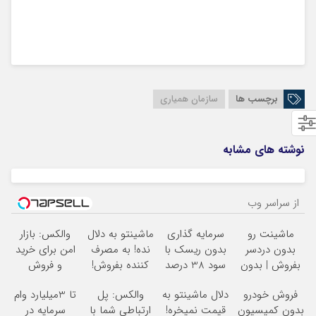
برچسب ها
سازمان همیاری
نوشته های مشابه
از سراسر وب
ماشینت رو
سرمایه گذاری
ماشینتو به دلال
والکس: بازار
بدون دردسر
بدون ریسک با
نده! به مصرف
امن برای خرید
بفروش | بدون
سود 38 درصد
کننده بفروش!
و فروش
کمسیون
سالانه
بدون پاسخ به
دارایی‌های
فروش خودرو
دلال ماشینتو به
والکس: پل
تا 3میلیارد وام
یک تماس
دیجیتال
بدون کمیسیون
قیمت نمیخره!
ارتباطی شما با
سرمایه در