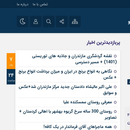
تماس با ما
درباره ما
شی راه اندازی سایت و
نام کاربری یا نشانی ایمیل
اینستاگرام
پربازدیدترین اخبار
 سایت های خبری و
تلگرام
نقشه گردشگری مازندران و جاذبه های توریستی
7
رمز عبور
(1401) + مسیر دسترسی
آپارات
روز
نگاهی به انواع برنج در ایران و میزان برداشت انواع برنج
24
+ عکس
ساعت
مرا به خاطر بسپار
علی‌ اکبر عالیشاه دادستان جدید مرکز مازندران شد+عکس
و سوابق
معرفی روستای سمسکنده علیا
روستای 300 ساله سرخ ‌گریوه بهشهر با اهالی کردستان +
ها در بازار نشان می‌دهد قیمت خودروهای مدل ۱۴۰۱ نسبت به سال گذشته رشد ۱۰ تا ۲۰
تصاویر
فروش می‌رسد این در حالی است که مدل ۱۴۰۰ این
همه ماجراهای آقای فرماندار در یک کافه!