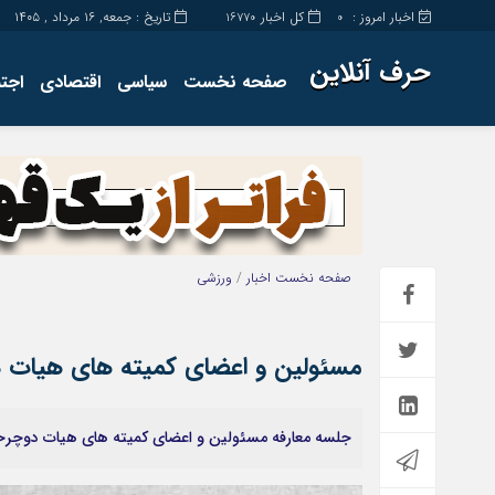
اخبار امروز :
کل اخبار
تاریخ : جمعه, ۱۶ مرداد , ۱۴۰۵
16770
0
حرف آنلاین
صفحه نخست
سیاسی
اقتصادی
اجت
برگه نمونه
تماس با ما
صفحه نخست
اخبار
/
ورزشی
مسئولین و اعضای کمیته های هیات د
جلسه معارفه مسئولین و اعضای کمیته های هیات دوچرخه