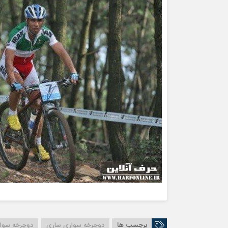
برچسب ها
دوچرخه سواری ساری
دوچرخه سوار