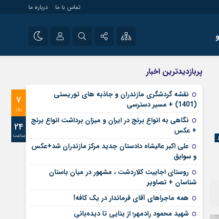
تماس با ما
درباره ما
شی راه اندازی سایت و
نام کاربری یا نشانی ایمیل
اینستاگرام
پربازدیدترین اخبار
 سایت های خبری و
تلگرام
نقشه گردشگری مازندران و جاذبه های توریستی
7
رمز عبور
(1401) + مسیر دسترسی
آپارات
روز
نگاهی به انواع برنج در ایران و میزان برداشت انواع برنج
24
+ عکس
ساعت
مرا به خاطر بسپار
علی‌ اکبر عالیشاه دادستان جدید مرکز مازندران شد+عکس
و سوابق
روستای اجابیت کلاردشت ، مشهور در میان باستان
شناسان + تصاویر
همه ماجراهای آقای فرماندار در یک کافه!
شهید محمود رادمهر؛ از بنایی تا دیده‌بانی