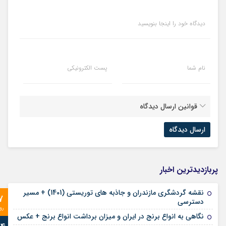
دیدگاه خود را اینجا بنویسید
نام شما
پست الکترونیکی
قوانین ارسال دیدگاه
پربازدیدترین اخبار
نقشه گردشگری مازندران و جاذبه های توریستی (1401) + مسیر
7
دسترسی
رو
نگاهی به انواع برنج در ایران و میزان برداشت انواع برنج + عکس