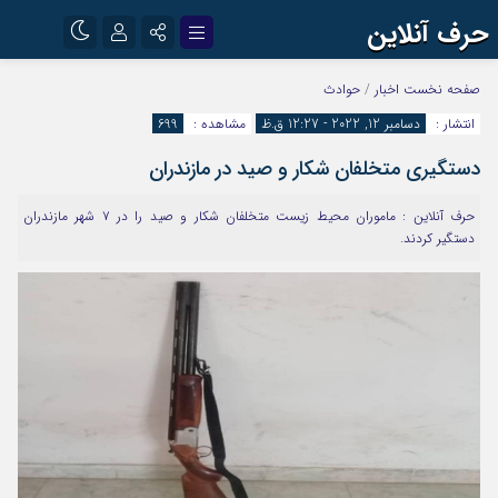
حرف آنلاین
نام کاربری یا نشانی ایمیل
اینستاگرام
تلگرام
صفحه نخست
اخبار
/
حوادث
انتشار :
دسامبر 12, 2022 - 12:27 ق.ظ
مشاهده :
699
آپارات
دستگیری متخلفان شکار و صید در مازندران
رمز عبور
حرف آنلاین : ماموران محیط زیست متخلفان شکار و صید را در ۷ شهر مازندران
دستگیر کردند.
مرا به خاطر بسپار