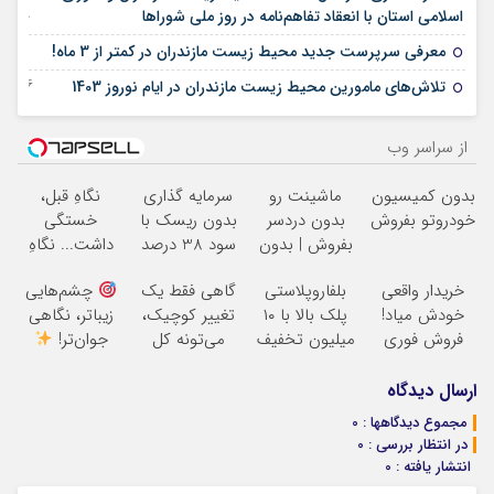
29 آوریل 2025
اسلامی استان با انعقاد تفاهم‌نامه در روز ملی شوراها
09 آوریل 2025
معرفی سرپرست جدید محیط زیست مازندران در کمتر از 3 ماه!
26 مارس 2025
تلاش‌های مامورین محیط زیست مازندران در ایام نوروز 1403
از سراسر وب
بدون کمیسیون
ماشینت رو
سرمایه گذاری
نگاهِ قبل،
خودروتو بفروش
بدون دردسر
بدون ریسک با
خستگی
بفروش | بدون
سود 38 درصد
داشت... نگاهِ
کمسیون
سالانه
بعد، انرژی داره
خریدار واقعی
بلفاروپلاستی
گاهی فقط یک
چشم‌هایی
بلفا با 25%
خودش میاد!
پلک بالا با ۱۰
تغییر کوچیک،
زیباتر، نگاهی
تخفیف
فروش فوری
میلیون تخفیف
می‌تونه کل
جوان‌تر!
ماشین در همراه
فقط ۲۵ میلیون
چهرتو متحول
25% تخفیف
مکانیک
کنه
تغییر
بلفاروپلاستی
ارسال دیدگاه
طبیعی
مجموع دیدگاهها : 0
در انتظار بررسی : 0
انتشار یافته : 0