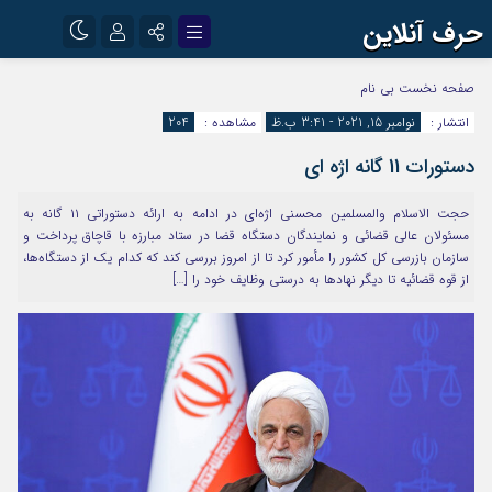
حرف آنلاین
نام کاربری یا نشانی ایمیل
اینستاگرام
تلگرام
صفحه نخست
بی نام
انتشار :
نوامبر 15, 2021 - 3:41 ب.ظ
مشاهده :
204
آپارات
دستورات 11 گانه اژه ای
رمز عبور
حجت الاسلام والمسلمین محسنی اژه‌ای در ادامه به ارائه دستوراتی ۱۱ گانه به
مسئولان عالی قضائی و نمایندگان دستگاه قضا در ستاد مبارزه با قاچاق پرداخت و
مرا به خاطر بسپار
سازمان بازرسی کل کشور را مأمور کرد تا از امروز بررسی کند که کدام یک از دستگاه‌ها،
از قوه قضائیه تا دیگر نهادها به درستی وظایف خود را […]