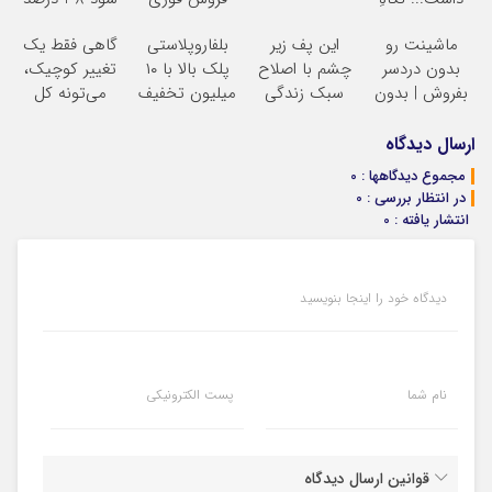
بعد، انرژی داره
ماشین در همراه
سالانه
ماشینت رو
این پف زیر
بلفاروپلاستی
گاهی فقط یک
بلفا با 25%
مکانیک
بدون دردسر
چشم با اصلاح
پلک بالا با ۱۰
تغییر کوچیک،
تخفیف
بفروش | بدون
سبک زندگی
میلیون تخفیف
می‌تونه کل
کمسیون
درست بشو
فقط ۲۵ میلیون
چهرتو متحول
نیست
کنه
تغییر
ارسال دیدگاه
مشاوره رایگان
طبیعی
مجموع دیدگاهها : 0
بگیر
در انتظار بررسی : 0
انتشار یافته : 0
دیدگاه خود را اینجا بنویسید
نام شما
پست الکترونیکی
قوانین ارسال دیدگاه