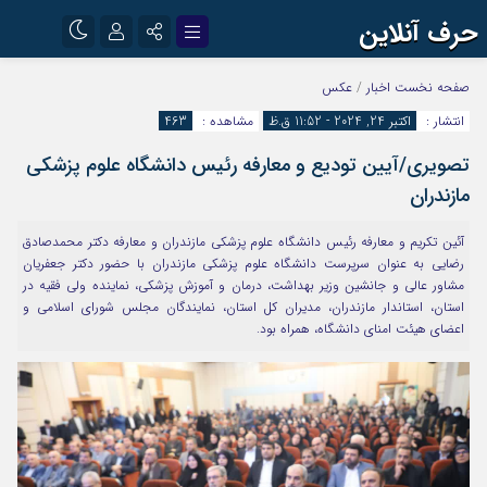
حرف آنلاین
نام کاربری یا نشانی ایمیل
اینستاگرام
تلگرام
صفحه نخست
اخبار
/
عکس
انتشار :
اکتبر 24, 2024 - 11:52 ق.ظ
مشاهده :
463
آپارات
تصویری/آیین تودیع و معارفه رئیس دانشگاه علوم پزشکی
رمز عبور
مازندران
آئین تکریم و معارفه رئیس دانشگاه علوم پزشکی مازندران و معارفه دکتر محمدصادق
مرا به خاطر بسپار
رضایی به عنوان سرپرست دانشگاه علوم پزشکی مازندران با حضور دکتر جعفریان
مشاور عالی و جانشین وزیر بهداشت، درمان و آموزش پزشکی، نماینده ولی فقیه در
استان، استاندار مازندران، مدیران کل استان، نمایندگان مجلس شورای اسلامی و
اعضای هیئت امنای دانشگاه، همراه بود.