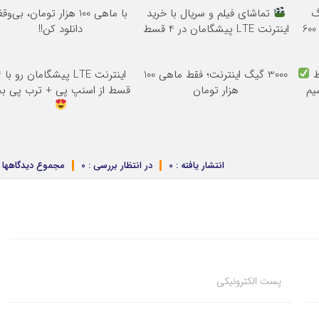
3000گیگ
تماشای فیلم و سریال با خرید
با ماهی 100 هزار تومان، بی‌وق
اینترنت خانگی 180 روزه فقط 600
اینترنت LTE پیشگامان در 4 قسط
دانلود کن!!
3000 گیگ اینترنت؛ فقط ماهی 100
اینترنت
 سیم
هزار تومان
قسط از اسنپ پی + ترب پی بخ
انتشار یافته : 0
در انتظار بررسی : 0
مجموع دیدگاهها : 
پست الکترونیکی