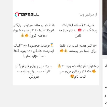
از سراسر وب
خرید 4 قسطه اینترنت
فقط در ورسلند میتونی رایگان
پیشگامان
بدون نیاز به
شروع کنی! 50تتر هدیه شروع
تلفن
معامله گری!
50 تتر هدیه ثبت نام فقط
فرصت محدود!! 3000گیگ
برای شما در ورسلند
اینترنت خانگی 180 روزه فقط
600 هزارتومان!!
،
جشنواره فوق‌العاده ورسلند
ساینا داری برای فروش؟ با
50 تتر رایگان برای هر
کارنامه به بهترین قیمت
ثبت نام
بفروش!
م
ر
ت