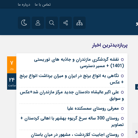
تماس با ما
درباره ما
شی راه اندازی سایت و
نام کاربری یا نشانی ایمیل
اینستاگرام
پربازدیدترین اخبار
 سایت های خبری و
تلگرام
نقشه گردشگری مازندران و جاذبه های توریستی
7
رمز عبور
(1401) + مسیر دسترسی
آپارات
روز
نگاهی به انواع برنج در ایران و میزان برداشت انواع برنج
24
+ عکس
ساعت
مرا به خاطر بسپار
علی‌ اکبر عالیشاه دادستان جدید مرکز مازندران شد+عکس
و سوابق
معرفی روستای سمسکنده علیا
روستای 300 ساله سرخ ‌گریوه بهشهر با اهالی کردستان +
تصاویر
و
روستای اجابیت کلاردشت ، مشهور در میان باستان