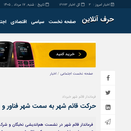
اخبار امروز :
کل اخبار
تاریخ : شنبه, ۱۷ مرداد , ۱۴۰۵
16773
3
حرف آنلاین
صفحه نخست
سیاسی
اقتصادی
اجت
برگه نمونه
تماس با ما
صفحه نخست
اجتماعی
/
اخبار
فرماندار قائم شهر خبرداد
حرکت قائم شهر به سمت شهر فناور و ا
فرماندار قائم شهر در نشست هم‌اندیشی نخبگان و شرکت