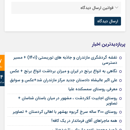
قوانین ارسال دیدگاه
پربازدیدترین اخبار
نقشه گردشگری مازندران و جاذبه های توریستی (1401) + مسیر
7
دسترسی
رو
نگاهی به انواع برنج در ایران و میزان برداشت انواع برنج + عکس
24
علی‌ اکبر عالیشاه دادستان جدید مرکز مازندران شد+عکس و سوابق
ساع
معرفی روستای سمسکنده علیا
روستای اجابیت کلاردشت ، مشهور در میان باستان شناسان +
تصاویر
روستای 300 ساله سرخ ‌گریوه بهشهر با اهالی کردستان + تصاویر
همه ماجراهای آقای فرماندار در یک کافه!
شهید محمود رادمهر؛ از بنایی تا دیده‌بانی