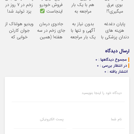
بوی عرق
هم با یک بار
فروش خودرو
زخم در ۷ روز در
میگیری؟!
مراجعه به
اینجاست
یزد تولید شد!
اینجوری
خودرو45
(مشاوره بگیرید)
پایان دغدغه
بدون نیاز به
جادوی درمان
ویدیو هولناک از
درمانش کن!!
فروخته خواهد
هزینه های
آگهی و تنها با
جای زخم در سه
جوان کارتن
شد
دندان پزشکی با
یک بار مراجعه
هفته! (همین
خوابی که
پک سفید کننده
فروخته شد
حالا رایگان
میلیاردر شد.
خانگی
صحبت کنید)
آموزش رایگان
ارسال دیدگاه
مجموع دیدگاهها : 0
در انتظار بررسی : 0
انتشار یافته : 0
دیدگاه خود را اینجا بنویسید
نام شما
پست الکترونیکی