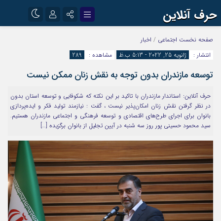
حرف آنلاین
نام کاربری یا نشانی ایمیل
اینستاگرام
تلگرام
صفحه نخست
اجتماعی
/
اخبار
انتشار :
ژانویه 25, 2022 - 5:13 ب.ظ
مشاهده :
289
آپارات
توسعه مازندران بدون توجه به نقش زنان ممکن نیست
رمز عبور
حرف آنلاین: استاندار مازندران با تاکید بر این نکته که شکوفایی و توسعه استان بدون
در نظر گرفتن نقش زنان امکان‌پذیر نیست ، گفت : نیازمند تولید فکر و ایده‌پردازی
مرا به خاطر بسپار
بانوان برای اجرای طرح‌های اقتصادی و توسعه فرهنگی و اجتماعی مازندران هستیم.
سید محمود حسینی پور روز سه شنبه در آیین تجلیل از بانوان برگزیده […]