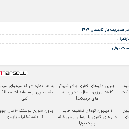
ازندران
سخت برفی
تونی
بهترین داروهای لاغری برای شروع
به هر اندازه ای که میخوای میتو
فظت
کاهش وزن، ارسال از داروخانه
طلا بخری از سرمایه ات محافظ
های نزدیکت!
کنی
یون
1 میلیون تومان تخفیف خرید
بدون سوزن پوستتو 10سال
های
داروهای لاغری با ارسال از داروخانه
کن50%تخفیف پاییزی
و پک یخ!