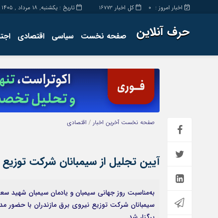
اخبار امروز :
کل اخبار
تاریخ : یکشنبه, ۱۸ مرداد , ۱۴۰۵
16773
0
حرف آنلاین
صفحه نخست
سیاسی
اقتصادی
اجت
برگه نمونه
تماس با ما
صفحه نخست
آخرین اخبار
/
اقتصادی
آیین تجلیل از سیمبانان شركت توزیع ن
به‌مناسبت روز جهانی سیمبان و یادمان سیمبان شهید سعی
سيمبانان شركت توزيع نيروى برق مازندران با حضور مدیر
برگزار شد.