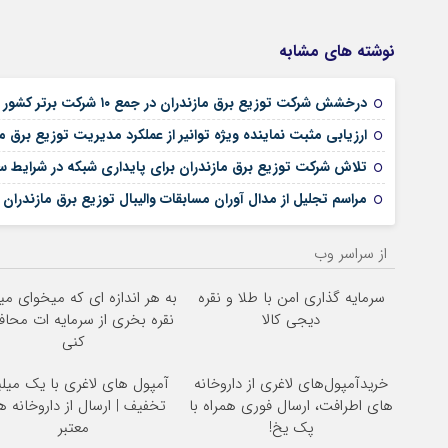
نوشته های مشابه
درخشش شرکت توزیع برق مازندران در جمع ۱۰ شرکت برتر کشور در مدیریت بار تابستان ۱۴۰۴
ارزیابی مثبت نماینده ویژه توانیر از عملکرد مدیریت توزیع برق م
تلاش شرکت توزیع برق مازندران برای پایداری شبکه در شرایط 
مراسم تجليل از مدال آوران مسابقات واليبال توزیع برق مازندران
از سراسر وب
سرمایه گذاری امن با طلا و نقره
به هر اندازه ای که میخوای می
دیجی کالا
نقره بخری از سرمایه ات محا
کنی
خریدآمپول‌های لاغری از داروخانه
آمپول های لاغری با یک میل
های اطرافت، ارسال فوری همراه با
تخفیف | ارسال از داروخانه 
پک یخ!
معتبر