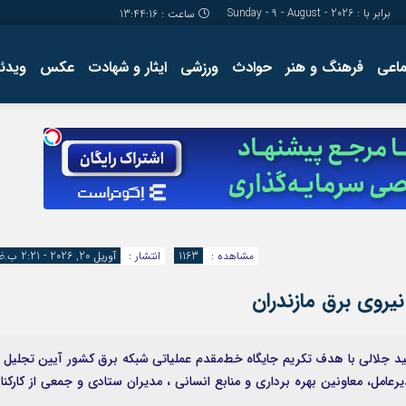
برابر با : Sunday - 9 - August - 2026
ساعت :
13:44:17
ماعی
فرهنگ و هنر
حوادث
ورزشی
ایثار و شهادت
عکس
ویدئو
درباره ما
کارگاه آموز
تولید محتوا
مجله ای
مشاهده :
1163
انتشار :
آوریل 20, 2026 - 2:21 ب.ظ
یروی برق مازندران
د جلالی با هدف تکریم جایگاه خط‌مقدم عملیاتی شبکه برق کشور آیین تجليل ا
عامل، معاونین بهره برداری و منابع انسانی ، مدیران ستادی و جمعی از کارکنا