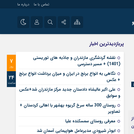
تماس با ما
درباره ما
شی راه اندازی سایت و
نام کاربری یا نشانی ایمیل
اینستاگرام
پربازدیدترین اخبار
 سایت های خبری و
تلگرام
نقشه گردشگری مازندران و جاذبه های توریستی
7
رمز عبور
(1401) + مسیر دسترسی
آپارات
روز
نگاهی به انواع برنج در ایران و میزان برداشت انواع برنج
24
+ عکس
ساعت
مرا به خاطر بسپار
علی‌ اکبر عالیشاه دادستان جدید مرکز مازندران شد+عکس
و سوابق
روستای 300 ساله سرخ ‌گریوه بهشهر با اهالی کردستان +
تصاویر
ز
معرفی روستای سمسکنده علیا
ن
ابوذر شیرودی مدیرعامل هواپیمایی آسمان شد