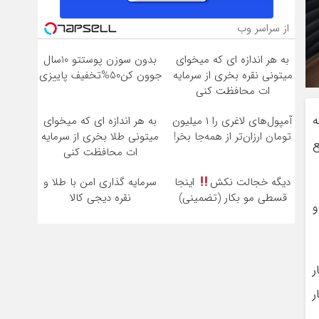
از سراسر وب
به هر اندازه ای که میخوای
بدون سوزن پوستتو 10سال
میتونی نقره بخری از سرمایه
جوون کن50%تخفیف پاییزی
ات محافظت کنی
ه
آمپول‌های لاغری را ۱ میلیون
به هر اندازه ای که میخوای
تومان ارزان‌تر از همه‌جا بخر!
میتونی طلا بخری از سرمایه
ع
ات محافظت کنی
دیگه خجالت نکش
اینجا
سرمایه گذاری امن با طلا و
قسطی مو بکار (تضمینی)
نقره دیجی کالا
و
ر
ر