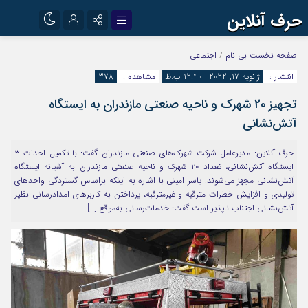
حرف آنلاین
نام کاربری یا نشانی ایمیل
اینستاگرام
تلگرام
صفحه نخست
بی نام
/
اجتماعی
انتشار :
ژانویه 17, 2022 - 12:40 ب.ظ
مشاهده :
378
آپارات
تجهيز ۲۰ شهرک و ناحیه صنعتی مازندران به ايستگاه
رمز عبور
آتش‌نشانی
حرف آنلاین: مديرعامل شركت شهرك‌های صنعتی مازندران گفت: با تكميل احداث ۳
مرا به خاطر بسپار
ايستگاه آتش‌نشانی، تعداد ۲۰ شهرک و ناحيه صنعتی مازندران به آشيانه ايستگاه
آتش‌نشانی مجهز می‌شوند. ياسر امينی با اشاره به اينكه براساس گستردگی واحدهاي
توليدی و افزايش خطرات مترقبه و غيرمترقبه، پرداختن به كاربرهای امدادرسانی نظير
آتش‌نشانی اجتناب ناپذير است گفت: خدمات‌رسانی به‌موقع […]