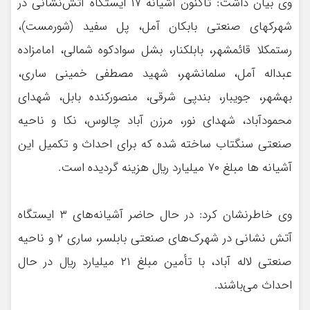
وی بيان داشت: تاكنون آشيانه ۱۷ ايستگاه آتش‌نشانی در
شهرکهای صنعتی بابكان آمل، پل سفيد (شورمست)،
رستمكلا قائمشهر، بابلكنار، بشل سوادكوه شمالی، امامزاده
عبداله آمل، سلمانشهر، شهيد مصطفی خمينی ساری،
بهشهر، جويبار، بندپی شرقی، منصوركنده بابل، شهدای
محمودآباد، شهدای نور، مرزن آباد چالوس، نكا و ناحيه
صنعتی سنگتاب ساخته شده كه برای احداث و تكميل اين
آشيانه ها مبلغ ۷۰ ميليارد ريال هزينه گرديده است.
وي خاطرنشان كرد: در حال حاضر آشيانه‌های ۳ ايستگاه
آتش نشاني در شهرك‌های صنعتی بابلسر، ساری ۲ و ناحيه
صنعتی لاله آباد، با تأمين مبلغ ۲۱ ميليارد ريال در حال
احداث می‌باشند.