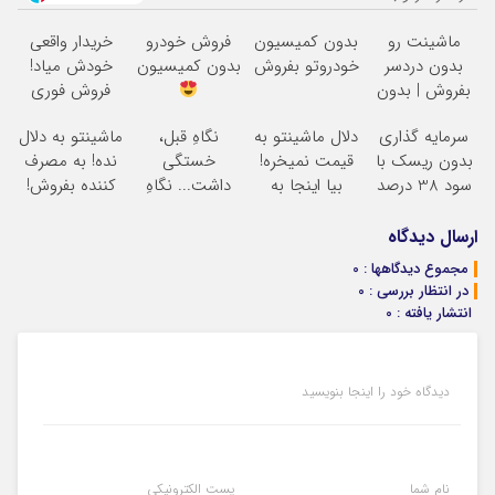
ماشینت رو
بدون کمیسیون
فروش خودرو
خریدار واقعی
بدون دردسر
خودروتو بفروش
بدون کمیسیون
خودش میاد!
بفروش | بدون
فروش فوری
کمسیون
ماشین در همراه
سرمایه گذاری
دلال ماشینتو به
نگاهِ قبل،
ماشینتو به دلال
مکانیک
بدون ریسک با
قیمت نمیخره!
خستگی
نده! به مصرف
سود 38 درصد
بیا اینجا به
داشت... نگاهِ
کننده بفروش!
سالانه
قیمت
بعد، انرژی داره
بدون پاسخ به
بفروش*فقط
بلفا با 25%
یک تماس
ارسال دیدگاه
خریدار واقعی*
تخفیف
مجموع دیدگاهها : 0
در انتظار بررسی : 0
انتشار یافته : 0
دیدگاه خود را اینجا بنویسید
نام شما
پست الکترونیکی