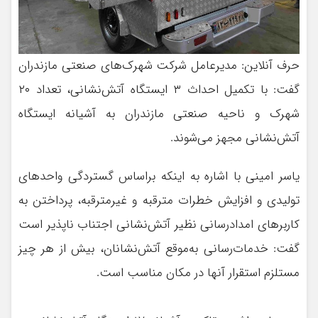
حرف آنلاین: مديرعامل شركت شهرك‌های صنعتی مازندران
گفت: با تكميل احداث ۳ ايستگاه آتش‌نشانی، تعداد ۲۰
شهرک و ناحيه صنعتی مازندران به آشيانه ايستگاه
آتش‌نشانی مجهز می‌شوند.
ياسر امينی با اشاره به اينكه براساس گستردگی واحدهاي
توليدی و افزايش خطرات مترقبه و غيرمترقبه، پرداختن به
كاربرهای امدادرسانی نظير آتش‌نشانی اجتناب ناپذير است
گفت: خدمات‌رسانی به‌موقع آتش‌نشانان، بيش از هر چيز
مستلزم استقرار آنها در مكان مناسب است.