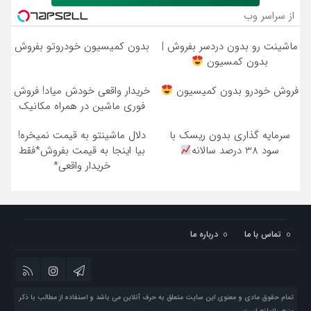
از سراسر وب
ماشینت رو بدون دردسر بفروش |
بدون کمیسیون خودروتو بفروش
بدون کمسیون
فروش خودرو بدون کمیسیون
خریدار واقعی خودش میاد! فروش
فوری ماشین در همراه مکانیک
سرمایه گذاری بدون ریسک با
دلال ماشینتو به قیمت نمیخره!
سود 38 درصد سالانه
بیا اینجا به قیمت بفروش*فقط
خریدار واقعی*
تماس با ما
درباره ما
تمام حقوق مادی و معنوی این سایت متعلق به حرف آنلاین می باشد و استفاده از مطالب با ذکر