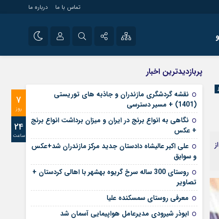
تماس با ما
درباره ما
شی راه اندازی سایت و
نام کاربری یا نشانی ایمیل
اینستاگرام
پربازدیدترین اخبار
 سایت های خبری و
تلگرام
نقشه گردشگری مازندران و جاذبه های توریستی
7
رمز عبور
(1401) + مسیر دسترسی
آپارات
روز
نگاهی به انواع برنج در ایران و میزان برداشت انواع برنج
24
+ عکس
ساعت
مرا به خاطر بسپار
ه از
علی‌ اکبر عالیشاه دادستان جدید مرکز مازندران شد+عکس
و سوابق
روستای 300 ساله سرخ ‌گریوه بهشهر با اهالی کردستان +
تصاویر
معرفی روستای سمسکنده علیا
ابوذر شیرودی مدیرعامل هواپیمایی آسمان شد