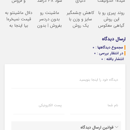
میده؟ اندولیفت
دنیای
سود 38 درصد
و فروش
برش می‌گردونه
سرمایه‌گذاری
سالانه
دارایی‌های
روند پیری رو با
کاهش چشمگیر
ماشینت رو
دلال ماشینتو به
دیجیتال
دیجیتال
این روش
سایز و وزن با
بدون دردسر
قیمت نمیخره!
گیاهی معکوس
یک روش
بفروش | بدون
بیا اینجا به
کن
خانگی60%تخفیف
کمسیون
قیمت
بفروش*فقط
ارسال دیدگاه
خریدار واقعی*
مجموع دیدگاهها : 0
در انتظار بررسی : 0
انتشار یافته : 0
دیدگاه خود را اینجا بنویسید
نام شما
پست الکترونیکی
قوانین ارسال دیدگاه