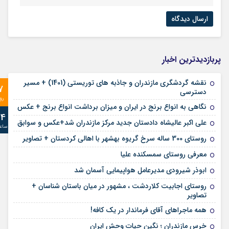
پربازدیدترین اخبار
نقشه گردشگری مازندران و جاذبه های توریستی (1401) + مسیر
7
دسترسی
رو
نگاهی به انواع برنج در ایران و میزان برداشت انواع برنج + عکس
24
علی‌ اکبر عالیشاه دادستان جدید مرکز مازندران شد+عکس و سوابق
ساع
روستای 300 ساله سرخ ‌گریوه بهشهر با اهالی کردستان + تصاویر
معرفی روستای سمسکنده علیا
ابوذر شیرودی مدیرعامل هواپیمایی آسمان شد
روستای اجابیت کلاردشت ، مشهور در میان باستان شناسان +
تصاویر
همه ماجراهای آقای فرماندار در یک کافه!
خرس مازندران ؛ نگین حیات وحش ایران