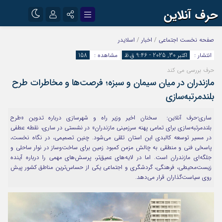
حرف آنلاین
نام کاربری یا نشانی ایمیل
اینستاگرام
تلگرام
صفحه نخست
اجتماعی
/
اخبار
/
اسلایدر
انتشار :
اکتبر 30, 2025 - 9:46 ق.ظ
مشاهده :
158
آپارات
حرف بررسی می کند
رمز عبور
مازندران در میان سیمان و سبزه؛ فرصت‌ها و مخاطرات طرح
بلندمرتبه‌سازی
مرا به خاطر بسپار
ساری-حرف آنلاین: سخنان اخیر وزیر راه و شهرسازی درباره تدوین «طرح
بلندمرتبه‌سازی برای تمامی پهنه سرزمینی مازندران» در نشستی در ساری، نقطه عطفی
در مسیر توسعه کالبدی این استان تلقی می‌شود. چنین تصمیمی، در نگاه نخست،
پاسخی فنی و منطقی به چالش مزمن کمبود زمین برای ساخت‌وساز در نوار ساحلی و
جلگه‌ای مازندران است. اما در لایه‌های عمیق‌تر، پرسش‌های مهمی را درباره آینده
زیست‌محیطی، فرهنگی، گردشگری و اجتماعی یکی از حساس‌ترین مناطق کشور پیش
روی سیاست‌گذاران قرار می‌دهد.