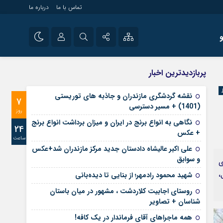
تماس با ما
درباره ما
شی راه اندازی سایت و
نام کاربری یا نشانی ایمیل
اینستاگرام
پربازدیدترین اخبار
 سایت های خبری و
تلگرام
نقشه گردشگری مازندران و جاذبه های توریستی
7
رمز عبور
(1401) + مسیر دسترسی
آپارات
روز
نگاهی به انواع برنج در ایران و میزان برداشت انواع برنج
24
+ عکس
ساعت
مرا به خاطر بسپار
علی‌ اکبر عالیشاه دادستان جدید مرکز مازندران شد+عکس
و سوابق
ی
،
شهید محمود رادمهر؛ از بنایی تا دیده‌بانی
روستای اجابیت کلاردشت ، مشهور در میان باستان
شناسان + تصاویر
همه ماجراهای آقای فرماندار در یک کافه!