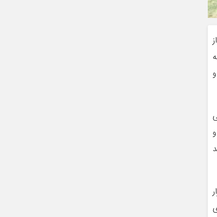
ز
ه
و
ی
و
د
ر
ی