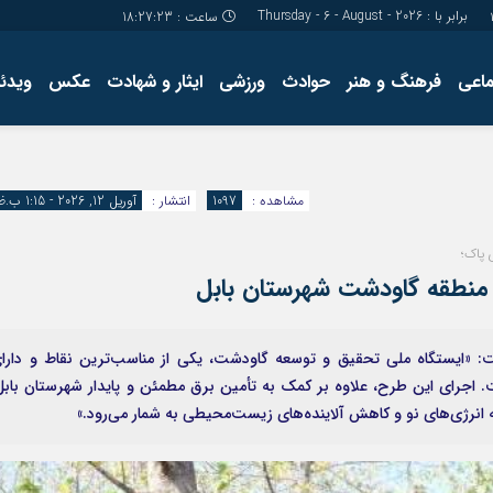
برابر با : Thursday - 6 - August - 2026
ساعت :
18:27:24
ماعی
فرهنگ و هنر
حوادث
ورزشی
ایثار و شهادت
عکس
ویدئو
درباره ما
کارگاه آموز
تولید محتوا
مجله ای
مشاهده :
1097
انتشار :
آوریل 12, 2026 - 1:15 ب.ظ
 پاک؛
 منطقه گاودشت شهرستان بابل
: «ایستگاه ملی تحقیق و توسعه گاودشت، یکی از مناسب‌ترین نقاط و دارا
جرای این طرح، علاوه بر کمک به تأمین برق مطمئن و پایدار شهرستان بابل
انرژی‌های نو و کاهش آلاینده‌های زیست‌محیطی به شمار می‌رود.»