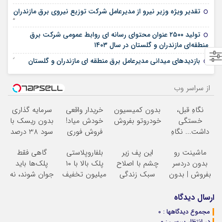
تقدیر ویژه وزیر نیرو از مدیرعامل شركت توزیع نیروی برق مازندران
23 نوامبر 2025
تولید ۲۵۰۰ عنوان محتوای رسانه ای روابط عمومی شرکت برق
18 می 2025
منطقه‌ای مازندران و گلستان در سال ۱۴۰۳
22 ژانویه 2025
بازدیدهای میدانی مدیرعامل برق منطقه ای مازندران و گلستان
از سراسر وب
نگاهِ قبل،
بدون کمیسیون
خریدار واقعی
سرمایه گذاری
خستگی
خودروتو بفروش
خودش میاد!
بدون ریسک با
داشت... نگاهِ
فروش فوری
سود 38 درصد
بعد، انرژی داره
ماشین در همراه
سالانه
ماشینت رو
این پف زیر
بلفاروپلاستی
گاهی فقط
بلفا با 25%
مکانیک
بدون دردسر
چشم با اصلاح
پلک بالا با ۱۰
پلک‌ها باید
تخفیف
بفروش | بدون
سبک زندگی
میلیون تخفیف
جوان شوند، نه
کمسیون
درست بشو
فقط ۲۵ میلیون
کل صورت
نیست
نتیجه‌ای طبیعی
ارسال دیدگاه
مشاوره رایگان
مجموع دیدگاهها : 0
بگیر
در انتظار بررسی : 0