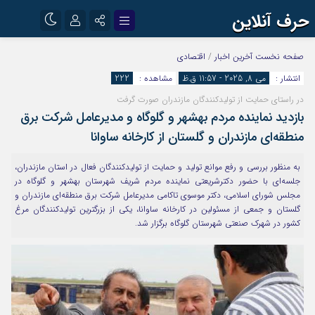
حرف آنلاین
نام کاربری یا نشانی ایمیل
اینستاگرام
تلگرام
صفحه نخست
آخرین اخبار
/
اقتصادی
انتشار :
می 8, 2025 - 11:57 ق.ظ
مشاهده :
222
آپارات
در راستای حمایت از تولیدکنندگان مازندران صورت گرفت
رمز عبور
بازدید نماینده مردم بهشهر و گلوگاه و مدیرعامل شرکت برق
منطقه‌ای مازندران و گلستان از کارخانه ساوانا
مرا به خاطر بسپار
به منظور بررسی و رفع موانع تولید و حمایت از تولیدکنندگان فعال در استان مازندران،
جلسه‌ای با حضور دکترشریعتی نماینده مردم شریف شهرستان بهشهر و گلوگاه در
مجلس شورای اسلامی، دکتر موسوی تاکامی مدیرعامل شرکت برق منطقه‌ای مازندران و
گلستان و جمعی از مسئولین در کارخانه ساوانا، یکی از بزرگترین تولیدکنندگان مرغ
کشور در شهرک صنعتی شهرستان گلوگاه برگزار شد.