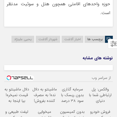
حوزه واحدهای اقامتی همچون هتل و سوئیت مدنظر
است.
برچسب ها
اخبار آلاشت
شهردار آلاشت
یحیی علینژاد
نوشته های مشابه
از سراسر وب
والکس: پل
سرمایه گذاری
ماشینتو به دلال
دلال ماشینتو به
ارتباطی شما با
بدون ریسک با
نده! به مصرف
قیمت نمیخره!
دنیای
سود 38 درصد
کننده بفروش!
بیا اینجا به
سرمایه‌گذاری
سالانه
بدون پاسخ به
قیمت
فروش خودرو
بدون کمیسیون
میخوایی
لیفت طبیعی و
دیجیتال
یک تماس
بفروش*فقط