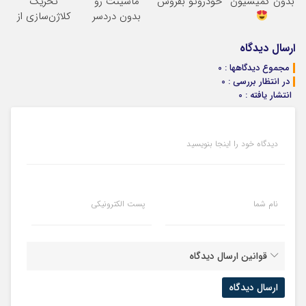
بدون کمیسیون
خودروتو بفروش
ماشینت رو
تحریک
خریدار واقعی*
بدون دردسر
کلاژن‌سازی از
بفروشی؟ بدون
داخل پوست با
کمیسیون
24ماه ماندگاری
ارسال دیدگاه
جوان شو
مجموع دیدگاهها : 0
در انتظار بررسی : 0
انتشار یافته : 0
دیدگاه خود را اینجا بنویسید
نام شما
پست الکترونیکی
قوانین ارسال دیدگاه