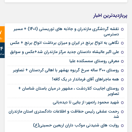
پربازدیدترین اخبار
نقشه گردشگری مازندران و جاذبه های توریستی (1401) + مسیر
7
دسترسی
رو
نگاهی به انواع برنج در ایران و میزان برداشت انواع برنج + عکس
24
علی‌ اکبر عالیشاه دادستان جدید مرکز مازندران شد+عکس و سوابق
ساع
معرفی روستای سمسکنده علیا
روستای 300 ساله سرخ ‌گریوه بهشهر با اهالی کردستان + تصاویر
همه ماجراهای آقای فرماندار در یک کافه!
روستای اجابیت کلاردشت ، مشهور در میان باستان شناسان +
تصاویر
شهید محمود رادمهر؛ از بنایی تا دیده‌بانی
رحمت عشقی رئیس حفاظت و اطلاعات دادگستری استان مازندران
شد
روایت های شنیدنی موکب داران اربعین حسینی(ع)