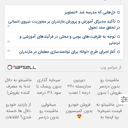
20 آوریل 2026
دل‌هایی که مدرسه شد +تصاویر
تأکید مدیرکل آموزش و پرورش مازندران بر محوریت نیروی انسانی
13 دسامبر 2025
در تحقق سند تحول
توجه به ظرفیت‌های بومی و محلی در فرآیندهای آموزشی و
19 آگوست 2025
تربیتی
09 آگوست 2025
آغاز اجرای طرح «توانا» برای توانمندسازی معلمان در مازندران
از سراسر وب
ماشینت رو
دوربین
سرمایه گذاری
ماشینتو به دلال
بدون دردسر
مداربسته 360
بدون ریسک با
نده! به مصرف
بفروش | بدون
درجه | نصب
سود 38 درصد
کننده بفروش!
کمسیون
آسان و راحت
سالانه
بدون پاسخ به
دلال ماشینتو به
فروش خودرو
میخوایی
از بازدید خودرو
یک تماس
قیمت نمیخره!
بدون کمیسیون
ماشینت رو
دلال ها خسته
بیا اینجا به
بدون دردسر
شدی؟ اطلاعات
قیمت
بفروشی؟ بدون
ماشینت رو