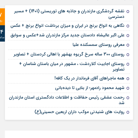
نقشه گردشگری مازندران و جاذبه های توریستی (1401) + مسیر
7
دسترسی
رو
نگاهی به انواع برنج در ایران و میزان برداشت انواع برنج + عکس
24
علی‌ اکبر عالیشاه دادستان جدید مرکز مازندران شد+عکس و سوابق
ساع
معرفی روستای سمسکنده علیا
روستای 300 ساله سرخ ‌گریوه بهشهر با اهالی کردستان + تصاویر
روستای اجابیت کلاردشت ، مشهور در میان باستان شناسان +
تصاویر
همه ماجراهای آقای فرماندار در یک کافه!
شهید محمود رادمهر؛ از بنایی تا دیده‌بانی
رحمت عشقی رئیس حفاظت و اطلاعات دادگستری استان مازندران
شد
روایت های شنیدنی موکب داران اربعین حسینی(ع)