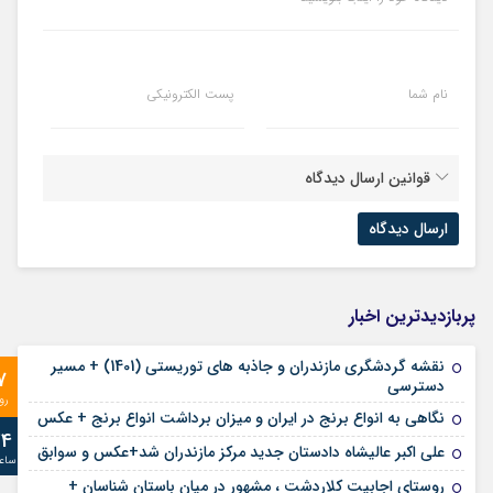
نام شما
پست الکترونیکی
قوانین ارسال دیدگاه
پربازدیدترین اخبار
نقشه گردشگری مازندران و جاذبه های توریستی (1401) + مسیر
7
دسترسی
رو
نگاهی به انواع برنج در ایران و میزان برداشت انواع برنج + عکس
24
علی‌ اکبر عالیشاه دادستان جدید مرکز مازندران شد+عکس و سوابق
ساع
روستای اجابیت کلاردشت ، مشهور در میان باستان شناسان +