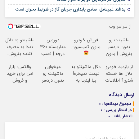
04 نوامبر 2025
پدافند غیرعامل، ضامن پایداری جریان گاز در شرایط بحران است
از سراسر وب
ماشینت رو
فروش خودرو
دوربین
ماشینتو به دلال
بدون دردسر
بدون کمیسیون
مداربسته 360
نده! به مصرف
بفروش | بدون
درجه | نصب
کننده بفروش!
کمسیون
آسان و راحت
بدون پاسخ به
از بازدید خودرو
دلال ماشینتو به
میخوایی
والکس: بازار
یک تماس
دلال ها خسته
قیمت نمیخره!
ماشینت رو
امن برای خرید
شدی؟ اطلاعات
بیا اینجا به
بدون دردسر
و فروش
ماشینت رو
قیمت
بفروشی؟ بدون
دارایی‌های
اینجا ثبت کن
بفروش*فقط
کمیسیون
دیجیتال
ارسال دیدگاه
خریدار واقعی*
مجموع دیدگاهها : 0
در انتظار بررسی : 0
انتشار یافته : 0
دیدگاه خود را اینجا بنویسید