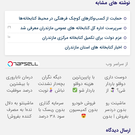
نوشته های مشابه
21 اکتبر 2025
حمایت از کسب‌وکارهای کوچک فرهنگی در محیط کتابخانه‌ها
29 سپتامبر 2025
سرپرست اداره کل کتابخانه های عمومی مازندران معرفی شد
10 آگوست 2025
عزم دولت برای تکمیل کتابخانه مرکزی مازندران
21 آوریل 2025
اخبار کتابخانه های استان مازندران
از سراسر وب
دوست داری
با پایین‌ترین
دیگه نگران
درمان ناباروری
دوقلو باردار
هزینه دوقلو
بچه‌دار نشدنت
با بیشترین
شی؟
از
باردار شو
نباش
نوبت
درصد موفقیت
«مام» نوبت
بگیر تا بهترین
ماشینت رو
فروش خودرو
سرمایه گذاری
ماشینتو به دلال
بگیر
متخصصان
بدون دردسر
بدون کمیسیون
بدون ریسک با
نده! به مصرف
درمانت کنن
بفروش | بدون
سود 38 درصد
کننده بفروش!
کمسیون
سالانه
بدون پاسخ به
یک تماس
ارسال دیدگاه