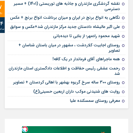
نقشه گردشگری مازندران و جاذبه های توریستی (1401) + مسیر
7
دسترسی
رو
نگاهی به انواع برنج در ایران و میزان برداشت انواع برنج + عکس
24
علی‌ اکبر عالیشاه دادستان جدید مرکز مازندران شد+عکس و سوابق
ساع
شهید محمود رادمهر؛ از بنایی تا دیده‌بانی
روستای اجابیت کلاردشت ، مشهور در میان باستان شناسان +
تصاویر
همه ماجراهای آقای فرماندار در یک کافه!
رحمت عشقی رئیس حفاظت و اطلاعات دادگستری استان مازندران
شد
روستای 300 ساله سرخ ‌گریوه بهشهر با اهالی کردستان + تصاویر
روایت های شنیدنی موکب داران اربعین حسینی(ع)
معرفی روستای سمسکنده علیا