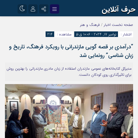
حرف آنلاین
نام کاربری یا نشانی ایمیل
اینستاگرام
تلگرام
صفحه نخست
اخبار
/
فرهنگ و هنر
انتشار :
نوامبر 17, 2024 - 10:06 ق.ظ
مشاهده :
214
آپارات
“درآمدی بر قصه گویی مازندرانی با رویکرد فرهنگ، تاریخ و
رمز عبور
زبان شناسی” رونمایی شد
مدیرکل کتابخانه‌های عمومی مازندران استفاده از زبان مادری مازندرانی را بهترین روش
مرا به خاطر بسپار
برای تاثیرگذاری روی کودکان دانست.