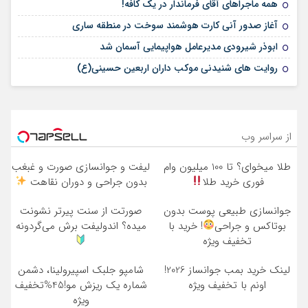
همه ماجراهای آقای فرماندار در یک کافه!
آغاز صدور آنی کارت هوشمند سوخت در منطقه ساری
ابوذر شیرودی مدیرعامل هواپیمایی آسمان شد
روایت های شنیدنی موکب داران اربعین حسینی(ع)
از سراسر وب
طلا میخوای؟ تا 100 میلیون وام
لیفت و جوانسازی صورت و غبغب
فوری خرید طلا
بدون جراحی و دوران نقاهت
جوانسازی طبیعی پوست بدون
صورتت از سنت پیرتر نشونت
بوتاکس و جراحی
! خرید با
میده؟ اندولیفت برش می‌گردونه
تخفیف ویژه
لینک خرید بمب جوانساز 2026!
شامپو جلبک اسپیرولینا، دشمن
اونم با تخفیف ویژه
شماره یک ریزش مو!45%تخفیف
ویژه