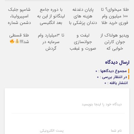
طلا میخوای؟ تا
پایان دغدغه
با دوره جامع
شامپو جلبک
100 میلیون وام
هزینه های
لینگانو از این به
اسپیرولینا،
فوری خرید طلا
دندان پزشکی با
بعد انگلیسی
دشمن شماره
پک سفید کننده
صحبت کن
یک ریزش
ویدیو هولناک از
لیفت و
تا 3میلیارد وام
طلا قسطی
خانگی
مو!45%تخفیف
جوان کارتن
جوانسازی
سرمایه در
شد!!!!
ویژه
خوابی که
صورت و غبغب
گردش
میلیاردر شد.
بدون جراحی و
فروشندگان =>
آموزش رایگان
دوران نقاهت
فروشگاهت رو
ارسال دیدگاه
ثبت کن
مجموع دیدگاهها : 0
در انتظار بررسی : 0
انتشار یافته : 0
دیدگاه خود را اینجا بنویسید
نام شما
پست الکترونیکی