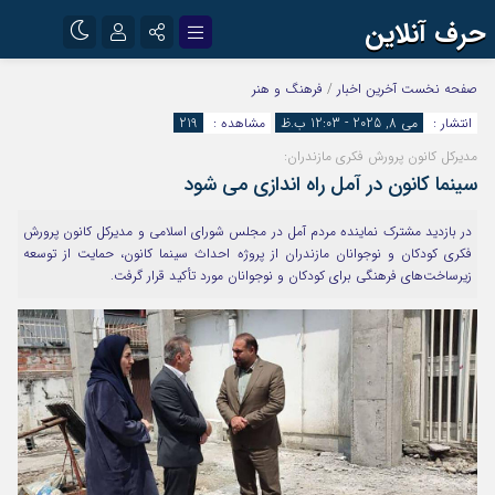
حرف آنلاین
نام کاربری یا نشانی ایمیل
اینستاگرام
تلگرام
صفحه نخست
آخرین اخبار
/
فرهنگ و هنر
انتشار :
می 8, 2025 - 12:03 ب.ظ
مشاهده :
219
آپارات
مدیرکل کانون پرورش فکری مازندران:
رمز عبور
سینما کانون در آمل راه اندازی می شود
در بازدید مشترک نماینده مردم آمل در مجلس شورای اسلامی و مدیرکل کانون پرورش
مرا به خاطر بسپار
فکری کودکان و نوجوانان مازندران از پروژه احداث سینما کانون، حمایت از توسعه
زیرساخت‌های فرهنگی برای کودکان و نوجوانان مورد تأکید قرار گرفت.