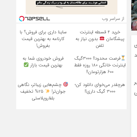
از سراسر وب
خرید 4 قسطه اینترنت
ساینا داری برای فروش؟ با
پیشگامان
بدون نیاز به
کارنامه به بهترین قیمت
ی
تلفن
بفروش!
د
فرصت محدود!! 3000گیگ
فروش خودروی شما به
اینترنت خانگی 180 روزه فقط
بهترین قیمت بازار
600 هزارتومان!!
ر
هرچقدر می‌خوای دانلود کن؛
چشم‌هایی زیباتر، نگاهی
3000 گیگ داری!!
جوان‌تر!
25% تخفیف
ی
بلفاروپلاستی