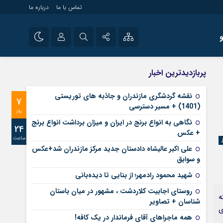
تماس با ما
درباره ما
شی راه اندازی سایت و
نام کاربری یا نشانی ایمیل
اینستاگرام
پربازدیدترین اخبار
 سایت های خبری و
تلگرام
نقشه گردشگری مازندران و جاذبه های توریستی
7
رمز عبور
(1401) + مسیر دسترسی
آپارات
روز
نگاهی به انواع برنج در ایران و میزان برداشت انواع برنج
24
+ عکس
ساعت
مرا به خاطر بسپار
علی‌ اکبر عالیشاه دادستان جدید مرکز مازندران شد+عکس
و سوابق
شهید محمود رادمهر؛ از بنایی تا دیده‌بانی
روستای اجابیت کلاردشت ، مشهور در میان باستان
ه
شناسان + تصاویر
ی
همه ماجراهای آقای فرماندار در یک کافه!