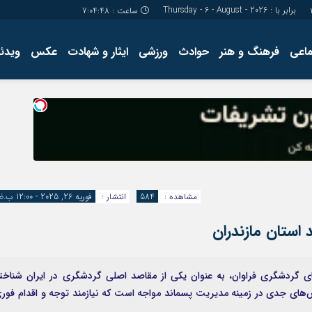
برابر با : Thursday - 6 - August - 2026
ساعت :
7:04:48
ماعی
فرهنگ و هنر
حوادث
ورزشی
ایثار و شهادت
عکس
ویدئو
درباره ما
کارگاه آموز
تولید محتوا
مجله ای
مشاهده :
584
انتشار :
فوریه 26, 2025 - 12:00 ب.ظ
استان مازندران
های گردشگری فراوان، به عنوان یکی از مقاصد اصلی گردشگری در ایران شناخت
الش‌های جدی در زمینه مدیریت پسماند مواجه است که نیازمند توجه و اقدام فور