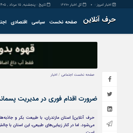
اخبار امروز :
کل اخبار
تاریخ : پنجشنبه, ۱۵ مرداد , ۱۴۰۵
16770
0
حرف آنلاین
صفحه نخست
سیاسی
اقتصادی
اجت
برگه نمونه
تماس با ما
صفحه نخست
اجتماعی
/
اخبار
ضرورت اقدام فوری در مدیریت پسماند 
حرف آنلاین| استان مازندران، با طبیعت بکر و جاذبه‌
می‌شود. اما در کنار زیبایی‌های طبیعی، این استان با چ
است.