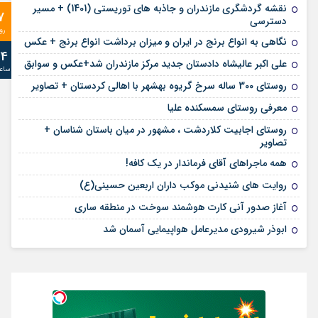
نقشه گردشگری مازندران و جاذبه های توریستی (1401) + مسیر
7
دسترسی
رو
نگاهی به انواع برنج در ایران و میزان برداشت انواع برنج + عکس
24
علی‌ اکبر عالیشاه دادستان جدید مرکز مازندران شد+عکس و سوابق
ساع
روستای 300 ساله سرخ ‌گریوه بهشهر با اهالی کردستان + تصاویر
معرفی روستای سمسکنده علیا
روستای اجابیت کلاردشت ، مشهور در میان باستان شناسان +
تصاویر
همه ماجراهای آقای فرماندار در یک کافه!
روایت های شنیدنی موکب داران اربعین حسینی(ع)
آغاز صدور آنی کارت هوشمند سوخت در منطقه ساری
ابوذر شیرودی مدیرعامل هواپیمایی آسمان شد