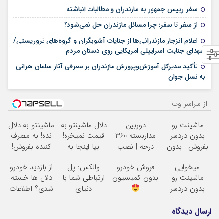
25 فوریه 2026
سفر رییس جمهور به مازندران و مطالبات انباشته
21 فوریه 2026
از سفر تا سفر؛ چرا مسائل مازندران حل نمی‌شود؟
اعلام انزجار مازندرانی‌ها از جنایات آشوبگران و گروه‌های تروریستی/
12 ژانویه 2026
شهدای جنایت اسراییلی امریکایی روی دستان مردم
تأکید مدیرکل آموزش‌وپرورش مازندران بر معرفی آثار سلمان هراتی
02 نوامبر 2025
به نسل جوان
از سراسر وب
ماشینت رو
دوربین
دلال ماشینتو به
ماشینتو به دلال
بدون دردسر
مداربسته 360
قیمت نمیخره!
نده! به مصرف
بفروش | بدون
درجه | نصب
بیا اینجا به
کننده بفروش!
کمسیون
آسان و راحت
قیمت
بدون پاسخ به
میخوایی
فروش خودرو
والکس: پل
از بازدید خودرو
بفروش*فقط
یک تماس
ماشینت رو
بدون کمیسیون
ارتباطی شما با
دلال ها خسته
خریدار واقعی*
بدون دردسر
دنیای
شدی؟ اطلاعات
بفروشی؟ بدون
سرمایه‌گذاری
ماشینت رو
کمیسیون
دیجیتال
اینجا ثبت کن
ارسال دیدگاه