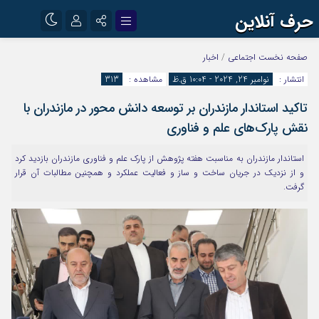
حرف آنلاین
نام کاربری یا نشانی ایمیل
اینستاگرام
تلگرام
صفحه نخست
اجتماعی
/
اخبار
انتشار :
نوامبر 24, 2024 - 10:04 ق.ظ
مشاهده :
313
آپارات
تاکید استاندار مازندران بر توسعه دانش محور در مازندران با
رمز عبور
نقش پارک‌های علم و فناوری
استاندار مازندران به مناسبت هفته پژوهش از پارک علم و فناوری مازندران بازدید کرد
مرا به خاطر بسپار
و از نزدیک در جریان ساخت و ساز و فعالیت عملکرد و همچنین مطالبات آن قرار
گرفت.