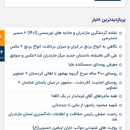
پربازدیدترین اخبار
نقشه گردشگری مازندران و جاذبه های توریستی (1401) + مسیر
7
دسترسی
رو
نگاهی به انواع برنج در ایران و میزان برداشت انواع برنج + عکس
24
علی‌ اکبر عالیشاه دادستان جدید مرکز مازندران شد+عکس و سوابق
ساع
معرفی روستای سمسکنده علیا
روستای 300 ساله سرخ ‌گریوه بهشهر با اهالی کردستان + تصاویر
روستای اجابیت کلاردشت ، مشهور در میان باستان شناسان +
تصاویر
همه ماجراهای آقای فرماندار در یک کافه!
شهید محمود رادمهر؛ از بنایی تا دیده‌بانی
رحمت عشقی رئیس حفاظت و اطلاعات دادگستری استان مازندران
شد
روایت های شنیدنی موکب داران اربعین حسینی(ع)