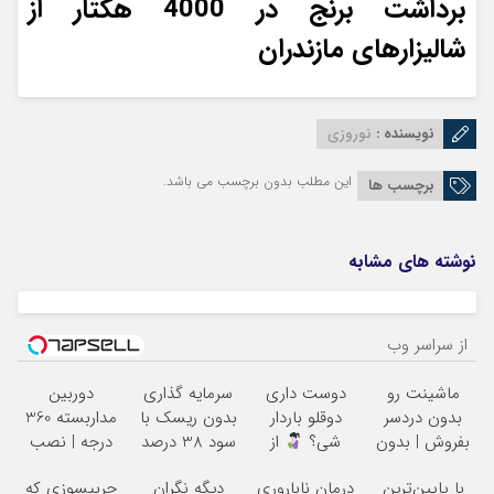
برداشت برنج در 4000 هکتار از
شالیزارهای مازندران
نویسنده :
نوروزی
این مطلب بدون برچسب می باشد.
برچسب ها
نوشته های مشابه
از سراسر وب
ماشینت رو
دوست داری
سرمایه گذاری
دوربین
بدون دردسر
دوقلو باردار
بدون ریسک با
مداربسته 360
بفروش | بدون
شی؟
از
سود 38 درصد
درجه | نصب
کمسیون
«مام» نوبت
سالانه
آسان و راحت
با پایین‌ترین
درمان ناباروری
دیگه نگران
چربیسوزی که
بگیر