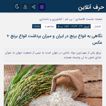
حرف آنلاین
نام کاربری یا نشانی ایمیل
اینستاگرام
تلگرام
صفحه نخست
اقتصادی
/
بی نام
/
کشاورزی و دامداری
انتشار :
آوریل 24, 2022 - 1:57 ب.ظ
مشاهده :
9555
آپارات
نگاهی به انواع برنج در ایران و میزان برداشت انواع برنج +
رمز عبور
عکس
برنج یکی از مهم ترین مواد غذایی در جهان است به نیمی از جمعیت جهان به عنوان
مرا به خاطر بسپار
غذای اصلی به ان وابسته هستند .