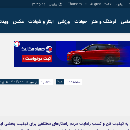
برابر با : Thursday - 6 - August - 2026
ساعت :
13:35:45
ماعی
فرهنگ و هنر
حوادث
ورزشی
ایثار و شهادت
عکس
ویدئو
درباره ما
کارگاه آموز
تولید محتوا
مجله ای
مشاهده :
208
انتشار :
نوامبر 16, 2024 - 10:13 ق.ظ
 به کیفیت نان و کسب رضایت مردم راهکارهای مختلفی برای کیفیت بخشی ای