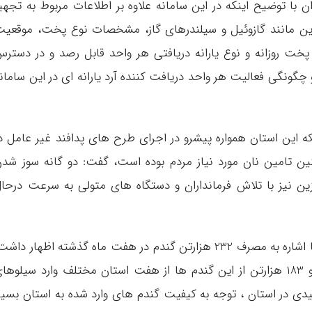
ران با توضیح اینکه در این سامانه علاوه بر اطلاعات مربوط به تجهی
زین مانند گازوئیل و سیلندرهای گاز، مشخصات نوع پخت، موقعی
پخت روزانه و نوع یارانه دریافتی هر واحد قابل رصد و در دستر
ونگی فعالیت هر واحد دریافت کننده آرد یارانه ای در این سامان
اینکه این استان همواره پیشرو در اجرای طرح های پدافند غیر عامل د
ین تامین نان مورد نیاز مردم بوده است، گفت: دو گانه سوز شد
ین نیز با تلاش فرمانداران و دستگاه های متولی به سرعت درحا
مدیرکل غله و خدمات بازرگانی استان مازندران با اشاره به مصرف 232 هزارتن گندم در هفت ماه گذشته اظهار داش
34 هزارتن گندم وارداتی از کشورهای همسایه و 183 هزارتن از این گندم ها از هفت استان مختلف وارد سیلوه
یدی در استان ، توجه به کیفیت گندم های وارد شده به استان بسیا