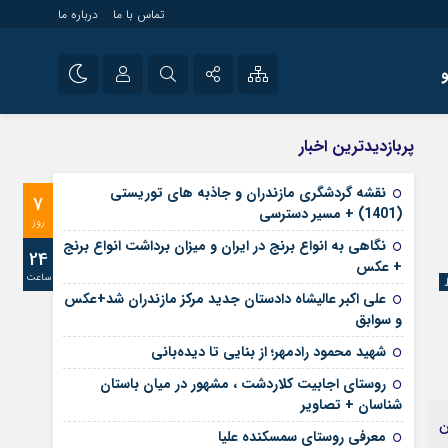
تماس با ما
درباره ما
شی راه اندازی سایت و
نام کاربری یا نشانی ایمیل
اینستاگرام
پربازدیدترین اخبار
 سایت های خبری و
تلگرام
نقشه گردشگری مازندران و جاذبه های توریستی
7
رمز عبور
(1401) + مسیر دسترسی
آپارات
روز
نگاهی به انواع برنج در ایران و میزان برداشت انواع برنج
24
+ عکس
ساعت
مرا به خاطر بسپار
علی‌ اکبر عالیشاه دادستان جدید مرکز مازندران شد+عکس
و سوابق
شهید محمود رادمهر؛ از بنایی تا دیده‌بانی
روستای اجابیت کلاردشت ، مشهور در میان باستان
شناسان + تصاویر
ن
معرفی روستای سمسکنده علیا