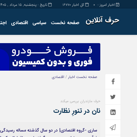
اخبار امروز :
کل اخبار
تاریخ : پنجشنبه, ۱۵ مرداد , ۱۴۰۵
16770
0
حرف آنلاین
صفحه نخست
سیاسی
اقتصادی
اجت
برگه نمونه
تماس با ما
صفحه نخست
اخبار
/
اقتصادی
حرف مازندران بررسی می‎کند
نان در تنورِ نظارت
ساری -گروه اقتصادی| در دو سال گذشته مساله رسیدگی