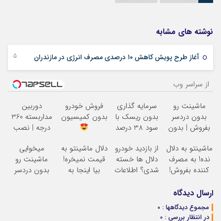
نوشته های مشابه
05 دسامبر 2025
آغاز طرح پویش کاهش ۱۰ درصدی مصرف انرژی در مازندران
از سراسر وب
ماشینت رو
سرمایه گذاری
فروش خودرو
دوربین
بدون دردسر
بدون ریسک با
بدون کمیسیون
مداربسته 360
بفروش | بدون
سود 38 درصد
درجه | نصب
کمسیون
سالانه
آسان و راحت
ماشینتو به دلال
از بازدید خودرو
دلال ماشینتو به
میخوایی
نده! به مصرف
دلال ها خسته
قیمت نمیخره!
ماشینت رو
کننده بفروش!
شدی؟ اطلاعات
بیا اینجا به
بدون دردسر
بدون پاسخ به
ماشینت رو
قیمت
بفروشی؟ بدون
یک تماس
اینجا ثبت کن
بفروش*فقط
کمیسیون
ارسال دیدگاه
خریدار واقعی*
مجموع دیدگاهها : 0
در انتظار بررسی : 0