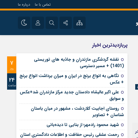
تماس با ما
درباره ما
شی راه اندازی سایت و
نام کاربری یا نشانی ایمیل
اینستاگرام
پربازدیدترین اخبار
 سایت های خبری و
تلگرام
نقشه گردشگری مازندران و جاذبه های توریستی
7
رمز عبور
(1401) + مسیر دسترسی
آپارات
روز
نگاهی به انواع برنج در ایران و میزان برداشت انواع برنج
24
+ عکس
ساعت
مرا به خاطر بسپار
علی‌ اکبر عالیشاه دادستان جدید مرکز مازندران شد+عکس
و سوابق
روستای اجابیت کلاردشت ، مشهور در میان باستان
شناسان + تصاویر
شهید محمود رادمهر؛ از بنایی تا دیده‌بانی
ون نفری در
رحمت عشقی رئیس حفاظت و اطلاعات دادگستری استان