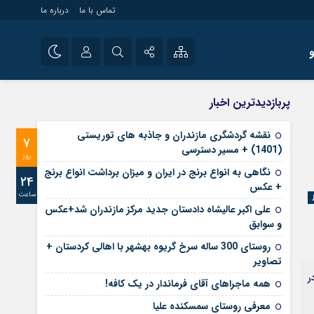
تماس با ما
درباره ما
شی راه اندازی سایت و
نام کاربری یا نشانی ایمیل
اینستاگرام
پربازدیدترین اخبار
 سایت های خبری و
تلگرام
نقشه گردشگری مازندران و جاذبه های توریستی
7
رمز عبور
(1401) + مسیر دسترسی
آپارات
روز
نگاهی به انواع برنج در ایران و میزان برداشت انواع برنج
24
+ عکس
ساعت
مرا به خاطر بسپار
علی‌ اکبر عالیشاه دادستان جدید مرکز مازندران شد+عکس
و سوابق
روستای 300 ساله سرخ ‌گریوه بهشهر با اهالی کردستان +
تصاویر
ر
همه ماجراهای آقای فرماندار در یک کافه!
معرفی روستای سمسکنده علیا