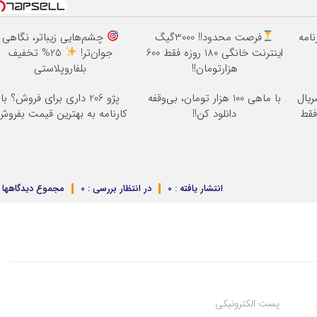
نامه
فرصت محدود!! 3000گیگ
چشم‌هایی زیباتر، نگاهی
اینترنت خانگی 180 روزه فقط 600
جوان‌تر!
25% تخفیف
هزارتومان!!
بلفاروپلاستی
ریال
با ماهی 100 هزار تومان، بی‌وقفه
پژو 206 داری برای فروش؟ با
فقط
دانلود کن!!
کارنامه به بهترین قیمت بفروش
انتشار یافته : 0
در انتظار بررسی : 0
مجموع دیدگاهها : 
پست الکترونیکی