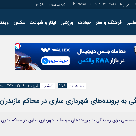
برابر با : Thursday - 6 - August - 2026
ساعت :
10:56:13
ماعی
فرهنگ و هنر
حوادث
ورزشی
ایثار و شهادت
عکس
ویدئو
درباره ما
کارگاه آموز
تولید محتوا
مجله ای
مشاهده :
274
انتشار :
فوریه 14, 2026 - 2:17 ب.ظ
به پرونده‌های شهرداری ساری در محاکم مازندران
 تخصصی برای رسیدگی به پرونده‌های مرتبط با شهرداری ساری در محاکم بدوی 