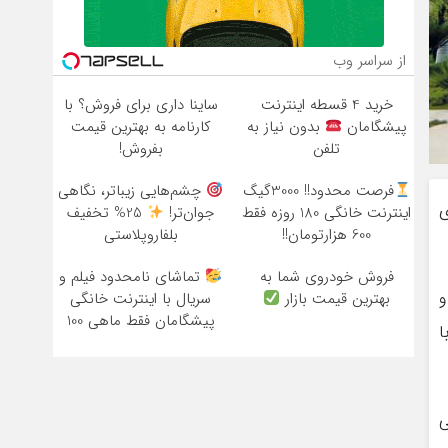
از سراسر وب
خرید 4 قسطه اینترنت
ساینا داری برای فروش؟ با
پیشگامان
بدون نیاز به
کارنامه به بهترین قیمت
تلفن
بفروش!
فرصت محدود!! 3000گیگ
چشم‌هایی زیباتر، نگاهی
ی
اینترنت خانگی 180 روزه فقط
جوان‌تر!
25% تخفیف
600 هزارتومان!!
بلفاروپلاستی
فروش خودروی شما به
تماشای نامحدود فیلم و
و
بهترین قیمت بازار
سریال با اینترنت خانگی
پیشگامان فقط ماهی 100
ا
ی