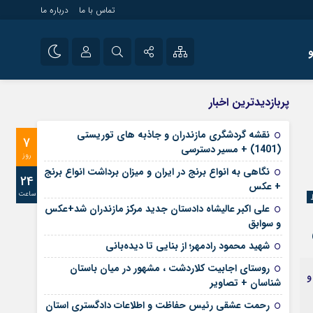
تماس با ما
درباره ما
شی راه اندازی سایت و
نام کاربری یا نشانی ایمیل
اینستاگرام
پربازدیدترین اخبار
 سایت های خبری و
تلگرام
نقشه گردشگری مازندران و جاذبه های توریستی
7
رمز عبور
(1401) + مسیر دسترسی
آپارات
روز
نگاهی به انواع برنج در ایران و میزان برداشت انواع برنج
24
+ عکس
ساعت
مرا به خاطر بسپار
علی‌ اکبر عالیشاه دادستان جدید مرکز مازندران شد+عکس
و سوابق
شهید محمود رادمهر؛ از بنایی تا دیده‌بانی
روستای اجابیت کلاردشت ، مشهور در میان باستان
و
شناسان + تصاویر
رحمت عشقی رئیس حفاظت و اطلاعات دادگستری استان