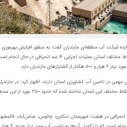
ده شرکت آب منطقه‌ای مازندران گفت: به منظور افزایش بهره‌وری ا
آب‌ رودخانه‌ها و کمک به کاهش تنش آبی در نقاط مختلف استان عملیات اجرایی 14 سد انحرافی در حال انجام
ی مازندران دارد.
مهمی در تامین آب کشاورزی استان دارند، اظهار کرد: در مازندرا
نزدیک به 2 هزار سد انحرافی روی رودخانه‌های نقاط مختلف این استان ساخته شده که حدود 350 مورد از ا
ود: در حال حاضر عملیات اجرایی 14 سد انحرافی در هشت شهرستان تنکابن، چالوس، عباس‌آباد، قائمشهر
سوادکوه، سوادکوه شمالی، ساری و بابل در حال انجام است که با تکمیل آن‌ها به تامین آب مورد