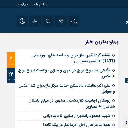
تماس با ما
درباره ما
شی راه اندازی سایت و
نام کاربری یا نشانی ایمیل
اینستاگرام
پربازدیدترین اخبار
 سایت های خبری و
تلگرام
نقشه گردشگری مازندران و جاذبه های توریستی
7
رمز عبور
(1401) + مسیر دسترسی
آپارات
روز
نگاهی به انواع برنج در ایران و میزان برداشت انواع برنج
24
+ عکس
ساعت
مرا به خاطر بسپار
علی‌ اکبر عالیشاه دادستان جدید مرکز مازندران شد+عکس
و سوابق
روستای اجابیت کلاردشت ، مشهور در میان باستان
شناسان + تصاویر
شهید محمود رادمهر؛ از بنایی تا دیده‌بانی
و
همه ماجراهای آقای فرماندار در یک کافه!