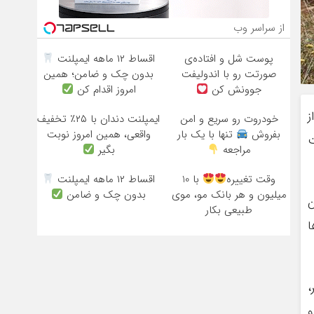
از سراسر وب
پوست شل و افتاده‌ی
اقساط ۱۲ ماهه ایمپلنت
صورتت رو با اندولیفت
بدون چک و ضامن؛ همین
جوونش کن
امروز اقدام کن
ز
خودروت رو سریع و امن
ایمپلنت دندان با ۲۵٪ تخفیف
بفروش
تنها با یک بار
واقعی، همین امروز نوبت
 است
مراجعه
بگیر
وقت تغییره
با 10
اقساط ۱۲ ماهه ایمپلنت
میلیون و هر بانک مو، موی
بدون چک و ضامن
ن
طبیعی بکار
ین سدها
،
 نیاز حدود 4 هزار و