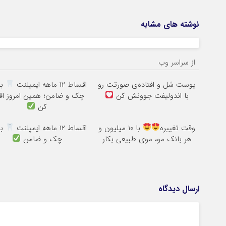
نوشته های مشابه
از سراسر وب
پوست شل و افتاده‌ی صورتت رو
اقساط ۱۲ ماهه ایمپلنت
بد
با اندولیفت جوونش کن
چک و ضامن؛ همین امروز اقد
کن
وقت تغییره
با 10 میلیون و
اقساط ۱۲ ماهه ایمپلنت
بد
هر بانک مو، موی طبیعی بکار
چک و ضامن
ارسال دیدگاه