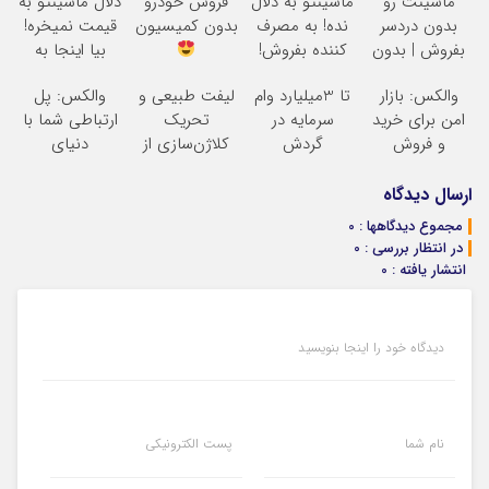
ماشینت رو
ماشینتو به دلال
فروش خودرو
دلال ماشینتو به
بدون دردسر
نده! به مصرف
بدون کمیسیون
قیمت نمیخره!
بفروش | بدون
کننده بفروش!
بیا اینجا به
کمسیون
بدون پاسخ به
قیمت
والکس: بازار
تا 3میلیارد وام
لیفت طبیعی و
والکس: پل
یک تماس
بفروش*فقط
امن برای خرید
سرمایه در
تحریک
ارتباطی شما با
خریدار واقعی*
و فروش
گردش
کلاژن‌سازی از
دنیای
دارایی‌های
فروشندگان =>
داخل پوست با
سرمایه‌گذاری
دیجیتال
فروشگاهت رو
24ماه ماندگاری
دیجیتال
ارسال دیدگاه
ثبت کن
جوان شو
مجموع دیدگاهها : 0
در انتظار بررسی : 0
انتشار یافته : 0
دیدگاه خود را اینجا بنویسید
نام شما
پست الکترونیکی