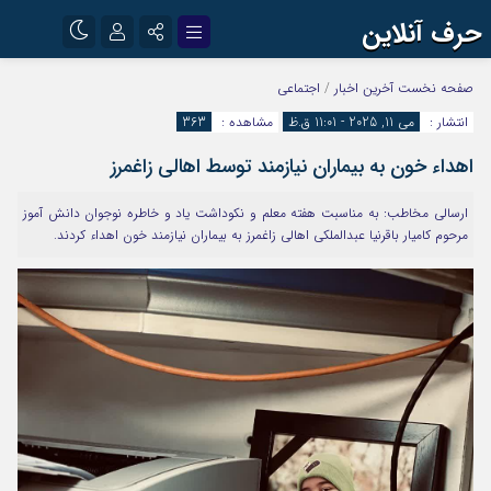
حرف آنلاین
نام کاربری یا نشانی ایمیل
اینستاگرام
تلگرام
صفحه نخست
آخرین اخبار
/
اجتماعی
انتشار :
می 11, 2025 - 11:01 ق.ظ
مشاهده :
363
آپارات
اهداء خون به بیماران نیازمند توسط اهالی زاغمرز
رمز عبور
ارسالی مخاطب: به مناسبت هفته معلم و نکوداشت یاد و خاطره نوجوان دانش آموز
مرحوم کامیار باقرنیا عبدالملکی اهالی زاغمرز به بیماران نیازمند خون اهداء کردند.
مرا به خاطر بسپار