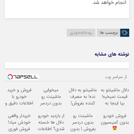
انجام خواهد شد.
برچسب ها
رودخانه‌خواری
نوشته های مشابه
از سراسر وب
دلال ماشینتو به
ماشینتو به دلال
میخوایی
فروش و خرید
قیمت نمیخره!
نده! به مصرف
ماشینت رو
خودرو با
بیا اینجا به
کننده بفروش!
بدون دردسر
اطلاعات دقیق و
قیمت
بدون پاسخ به
بفروشی؟ بدون
آسان
فروش خودرو
ماشینت رو
از بازدید خودرو
خریدار واقعی
بفروش*فقط
یک تماس
کمیسیون
بدون کمیسیون
بدون دردسر
دلال ها خسته
خودش میاد!
خریدار واقعی*
بفروش | بدون
شدی؟ اطلاعات
فروش فوری