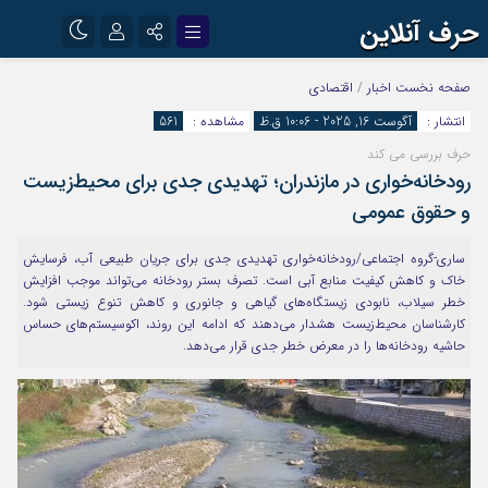
حرف آنلاین
نام کاربری یا نشانی ایمیل
اینستاگرام
تلگرام
صفحه نخست
اخبار
/
اقتصادی
انتشار :
آگوست 16, 2025 - 10:06 ق.ظ
مشاهده :
561
آپارات
حرف بررسی می کند
رمز عبور
رودخانه‌خواری در مازندران؛ تهدیدی جدی برای محیط‌زیست
و حقوق عمومی
مرا به خاطر بسپار
ساری-گروه اجتماعی/رودخانه‌خواری تهدیدی جدی برای جریان طبیعی آب، فرسایش
خاک و کاهش کیفیت منابع آبی است. تصرف بستر رودخانه می‌تواند موجب افزایش
خطر سیلاب، نابودی زیستگاه‌های گیاهی و جانوری و کاهش تنوع زیستی شود.
کارشناسان محیط‌زیست هشدار می‌دهند که ادامه این روند، اکوسیستم‌های حساس
حاشیه رودخانه‌ها را در معرض خطر جدی قرار می‌دهد.