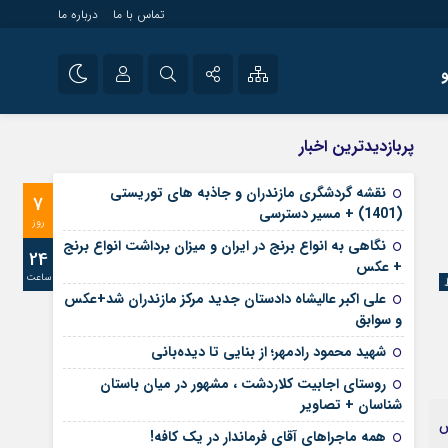
تماس با ما
درباره ما
شی راه اندازی سایت و
نام کاربری یا نشانی ایمیل
اینستاگرام
پربازدیدترین اخبار
 سایت های خبری و
تلگرام
نقشه گردشگری مازندران و جاذبه های توریستی
7
رمز عبور
(1401) + مسیر دسترسی
آپارات
روز
نگاهی به انواع برنج در ایران و میزان برداشت انواع برنج
24
+ عکس
ساعت
مرا به خاطر بسپار
علی‌ اکبر عالیشاه دادستان جدید مرکز مازندران شد+عکس
و سوابق
شهید محمود رادمهر؛ از بنایی تا دیده‌بانی
روستای اجابیت کلاردشت ، مشهور در میان باستان
شناسان + تصاویر
ش
همه ماجراهای آقای فرماندار در یک کافه!