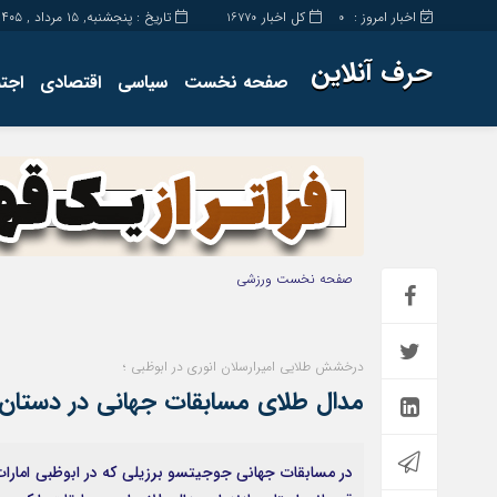
اخبار امروز :
کل اخبار
تاریخ : پنجشنبه, ۱۵ مرداد , ۱۴۰۵
16770
0
حرف آنلاین
صفحه نخست
سیاسی
اقتصادی
اجت
برگه نمونه
تماس با ما
صفحه نخست
ورزشی
درخشش طلایی امیرارسلان انوری در ابوظبی ؛
مدال طلای مسابقات جهانی در دستان 
در مسابقات جهانی جوجیتسو برزیلی که در ابوظبی امارات