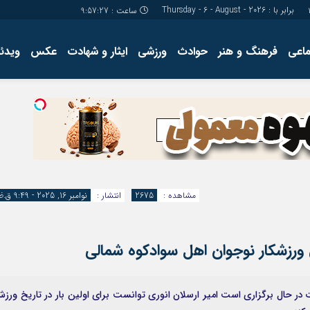
برابر با : Thursday - 6 - August - 2026
ساعت :
9:57:28
ماعی
فرهنگ و هنر
حوادث
ورزشی
ایثار و شهادت
عکس
ویدئو
درباره ما
کارگاه آموز
تولید محتوا
مجله ای
مشاهده :
2675
انتشار :
نوامبر 16, 2025 - 9:49 ق.ظ
ورزشکار نوجوان اهل سوادکوه شمالی
 در حال برگزاری است امیر ارسلان انوری توانست برای اولین بار در تاریخ ورز