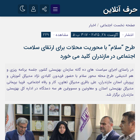
حرف آنلاین
نام کاربری یا نشانی ایمیل
اینستاگرام
تلگرام
صفحه نخست
اجتماعی
/
اخبار
انتشار :
آگوست 28, 2025 - 3:17 ب.ظ
مشاهده :
229
آپارات
طرح “سلام” با محوریت محلات برای ارتقای سلامت
رمز عبور
اجتماعی در مازندران کلید می خورد
در راستای اجرای سیاست های ده گانه سازمان بهزیستی کشور، جلسه برنامه ریزی و
مرا به خاطر بسپار
هم اندیشی طرح محله محور سلام با حضور فریدون کلبادی نژاد مدیرکل آموزش و
پرورش استان مازندران، علی باقری مدیرکل تعاون، کار و رفاه اجتماعی، فریبا بریمانی
مدیرکل بهزیستی استان و معاونین و مسوولین هر سه دستگاه در اداره کل بهزیستی
مازندران برگزار شد.