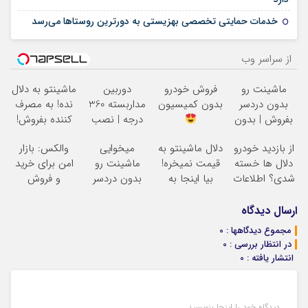
12 نوامبر 2025
خدمات حمایتی تخصصی بهزیستی به دورترین روستاها می‌رسد
از سراسر وب
ماشینت رو
فروش خودرو
دوربین
ماشینتو به دلال
بدون دردسر
بدون کمیسیون
مداربسته 360
نده! به مصرف
بفروش | بدون
درجه | نصب
کننده بفروش!
کمسیون
آسان و راحت
بدون پاسخ به
از بازدید خودرو
دلال ماشینتو به
میخوایی
والکس: بازار
یک تماس
دلال ها خسته
قیمت نمیخره!
ماشینت رو
امن برای خرید
شدی؟ اطلاعات
بیا اینجا به
بدون دردسر
و فروش
ماشینت رو
قیمت
بفروشی؟ بدون
دارایی‌های
اینجا ثبت کن
بفروش*فقط
کمیسیون
دیجیتال
ارسال دیدگاه
خریدار واقعی*
مجموع دیدگاهها : 0
در انتظار بررسی : 0
انتشار یافته : 0
دیدگاه خود را اینجا بنویسید