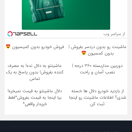
از سراسر وب
ماشینت رو بدون دردسر بفروش |
فروش خودرو بدون کمیسیون
بدون کمسیون
دوربین مداربسته 360 درجه |
ماشینتو به دلال نده! به مصرف
نصب آسان و راحت
کننده بفروش! بدون پاسخ به یک
تماس
از بازدید خودرو دلال ها خسته
دلال ماشینتو به قیمت نمیخره!
شدی؟ اطلاعات ماشینت رو اینجا
بیا اینجا به قیمت بفروش*فقط
ثبت کن
خریدار واقعی*