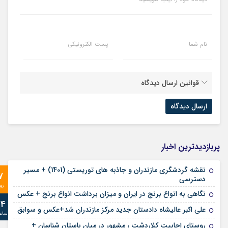
نام شما
پست الکترونیکی
قوانین ارسال دیدگاه
پربازدیدترین اخبار
نقشه گردشگری مازندران و جاذبه های توریستی (1401) + مسیر
7
دسترسی
رو
نگاهی به انواع برنج در ایران و میزان برداشت انواع برنج + عکس
24
علی‌ اکبر عالیشاه دادستان جدید مرکز مازندران شد+عکس و سوابق
ساع
روستای اجابیت کلاردشت ، مشهور در میان باستان شناسان +