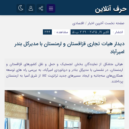
حرف آنلاین
نام کاربری یا نشانی ایمیل
اینستاگرام
تلگرام
صفحه نخست
آخرین اخبار
/
اقتصادی
انتشار :
اکتبر 19, 2025 - 2:29 ب.ظ
مشاهده :
244
آپارات
دیدار هیات تجاری قزاقستان و ارمنستان با مدیرکل بندر
رمز عبور
امیرآباد
هیاتی متشکل از نمایندگان بخش لجستیک و حمل و نقل کشورهای قزاقستان و
مرا به خاطر بسپار
ارمنستان، در نشستی با مدیرکل بنادر و دریانوردی امیرآباد، به بررسی راه های توسعه
همکاری‌های سه‌جانبه و ایجاد مسیرهای جدید ترانزیت کالا از شرق آسیا به ارمنستان
پرداختند.