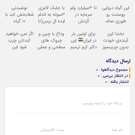
این گیاه دریایی
تا 3میلیارد وام
با جلبک لاغری
نوشیدنی
پوستت رو
سرمایه در
3سوته به اندام
شفابخش کبد با
طوری صاف
گردش
ایده ال برس(تا
10 گیاه
میکنه انگار
فروشندگان =>
امشب تخفیف
موثر(تخفیف تا
نخند! این
برای اولین بار
وداع با چین و
اگر نمی خواهید
20سال جوون
فروشگاهت رو
ویژه)
امشب)
آینده‌ی خودت
در ایران
این
چروک های
کبدتان چرب
شدی
ثبت کن
بدون چربیسوز
دکتر کرم ترمیم
سطحی و عمقی
شود این
لاغریه (تا دیر
کننده 23 روزه
پوست...
نوشیدنی خوش
نشده سفارش
ساخت!
طعم را بنوشید
ارسال دیدگاه
بده)
مجموع دیدگاهها : 0
در انتظار بررسی : 0
انتشار یافته : 0
دیدگاه خود را اینجا بنویسید
نام شما
پست الکترونیکی