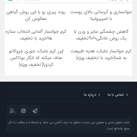
جوانسازی و آبرسانی بالای پوست
روند پیری رو با این روش گیاهی
با اسپیرولینا
معکوس کن
کاهش چشمگیر سایز و وزن با
کرم جوانساز آلمانی انتخاب ستاره
یک روش خانگی60%تخفیف
ها!خرید با تخفیف
کرم جوانساز جلبک، هدیه طبیعت
این کرم جلبک، جوری چروکاتو
به شما(خرید با تخفیف ویژه)
صاف میکنه که انگار بوتاکس
کردی!(تخفیف ویژه)
تماس با ما
درباره ما
تمام حقوق مادی و معنوی این سایت متعلق به حرف آنلاین می باشد و استفاده از مطالب با ذکر
منبع بلامانع است.