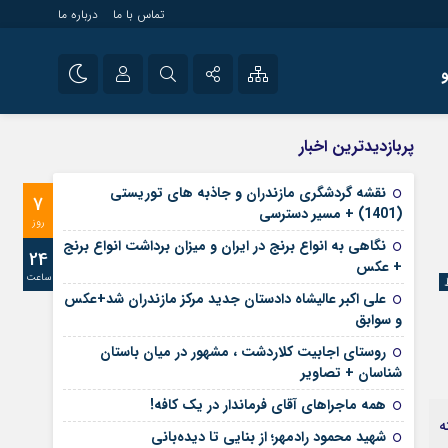
تماس با ما
درباره ما
شی راه اندازی سایت و
نام کاربری یا نشانی ایمیل
اینستاگرام
پربازدیدترین اخبار
 سایت های خبری و
تلگرام
نقشه گردشگری مازندران و جاذبه های توریستی
7
رمز عبور
(1401) + مسیر دسترسی
آپارات
روز
نگاهی به انواع برنج در ایران و میزان برداشت انواع برنج
24
+ عکس
ساعت
مرا به خاطر بسپار
علی‌ اکبر عالیشاه دادستان جدید مرکز مازندران شد+عکس
و سوابق
روستای اجابیت کلاردشت ، مشهور در میان باستان
شناسان + تصاویر
همه ماجراهای آقای فرماندار در یک کافه!
در ۴۵ روز گذشته
شهید محمود رادمهر؛ از بنایی تا دیده‌بانی