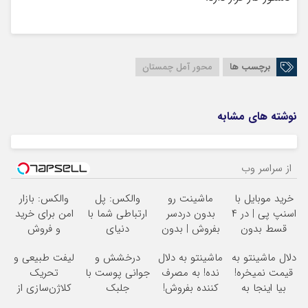
برچسب ها
محور آمل چمستان
نوشته های مشابه
از سراسر وب
خرید موبایل با
ماشینت رو
والکس: پل
والکس: بازار
اسنپ پی | در ۴
بدون دردسر
ارتباطی شما با
امن برای خرید
قسط بدون
بفروش | بدون
دنیای
و فروش
سود و کارمزد!
کمسیون
سرمایه‌گذاری
دارایی‌های
دلال ماشینتو به
ماشینتو به دلال
درخشش و
لیفت طبیعی و
دیجیتال
دیجیتال
قیمت نمیخره!
نده! به مصرف
جوانی پوست با
تحریک
بیا اینجا به
کننده بفروش!
جلبک
کلاژن‌سازی از
قیمت
بدون پاسخ به
اسپیرولینا! خرید
داخل پوست با