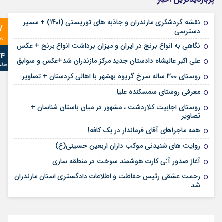
نقشه گردشگری مازندران و جاذبه های توریستی (1401) + مسیر
7
دسترسی
رو
نگاهی به انواع برنج در ایران و میزان برداشت انواع برنج + عکس
24
علی‌ اکبر عالیشاه دادستان جدید مرکز مازندران شد+عکس و سوابق
ساع
روستای 300 ساله سرخ ‌گریوه بهشهر با اهالی کردستان + تصاویر
معرفی روستای سمسکنده علیا
روستای اجابیت کلاردشت ، مشهور در میان باستان شناسان +
تصاویر
همه ماجراهای آقای فرماندار در یک کافه!
روایت های شنیدنی موکب داران اربعین حسینی(ع)
آغاز صدور آنی کارت هوشمند سوخت در منطقه ساری
رحمت عشقی رئیس حفاظت و اطلاعات دادگستری استان مازندران
شد