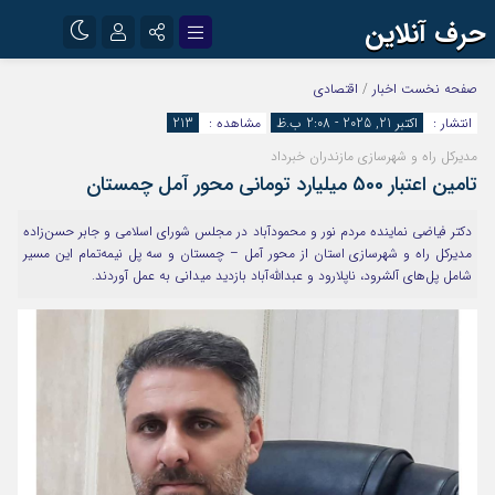
حرف آنلاین
نام کاربری یا نشانی ایمیل
اینستاگرام
تلگرام
صفحه نخست
اخبار
/
اقتصادی
انتشار :
اکتبر 21, 2025 - 2:08 ب.ظ
مشاهده :
213
آپارات
مدیرکل راه و شهرسازی مازندران خبرداد
رمز عبور
تامین اعتبار 500 میلیارد تومانی محور آمل چمستان
دکتر فیاضی نماینده مردم نور و محمودآباد در مجلس شورای اسلامی و جابر حسن‌زاده
مرا به خاطر بسپار
مدیرکل راه و شهرسازی استان از محور آمل – چمستان و سه پل نیمه‌تمام این مسیر
شامل پل‌های آلشرود، ناپلارود و عبدالله‌آباد بازدید میدانی به عمل آوردند.