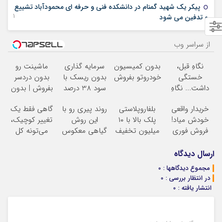
پیکر یک شهید گمنام در دانشکده فنی و حرفه ای محمودآباد تشییع
11 دسامبر 2022
و تدفین می شود
از سراسر وب
نگاهِ قبل،
بدون کمیسیون
سرمایه گذاری
ماشینت رو
خستگی
خودروتو بفروش
بدون ریسک با
بدون دردسر
داشت... نگاهِ
سود 38 درصد
بفروش | بدون
بعد، انرژی داره
سالانه
کمسیون
خریدار واقعی
بلفاروپلاستی
روند پیری رو با
گاهی فقط یک
بلفا با 25%
خودش میاد!
پلک بالا با ۱۰
این روش
تغییر کوچیک،
تخفیف
فروش فوری
میلیون تخفیف
گیاهی معکوس
می‌تونه کل
ماشین در همراه
فقط ۲۵ میلیون
کن
چهرتو متحول
مکانیک
کنه
تغییر
ارسال دیدگاه
طبیعی
مجموع دیدگاهها : 0
در انتظار بررسی : 0
انتشار یافته : 0