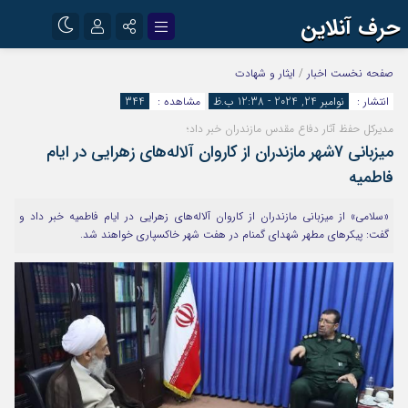
حرف آنلاین
نام کاربری یا نشانی ایمیل
اینستاگرام
تلگرام
صفحه نخست
اخبار
/
ایثار و شهادت
انتشار :
نوامبر 24, 2024 - 12:38 ب.ظ
مشاهده :
344
آپارات
مدیرکل حفظ آثار دفاع مقدس مازندران خبر داد؛
رمز عبور
میزبانی 7شهر مازندران از کاروان آلاله‌های زهرایی در ایام
فاطمیه
مرا به خاطر بسپار
«سلامی» از میزبانی مازندران از کاروان آلاله‌های زهرایی در ایام فاطمیه خبر داد و
گفت: پیکرهای مطهر شهدای گمنام در هفت شهر خاکسپاری خواهند شد.