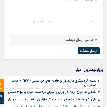
دیدگاه خود را اینجا بنویسید
نام شما
پست الکترونیکی
قوانین ارسال دیدگاه
پربازدیدترین اخبار
نقشه گردشگری مازندران و جاذبه های توریستی (1401) + مسیر
7
دسترسی
رو
نگاهی به انواع برنج در ایران و میزان برداشت انواع برنج + عکس
24
علی‌ اکبر عالیشاه دادستان جدید مرکز مازندران شد+عکس و سوابق
ساع
روستای 300 ساله سرخ ‌گریوه بهشهر با اهالی کردستان + تصاویر