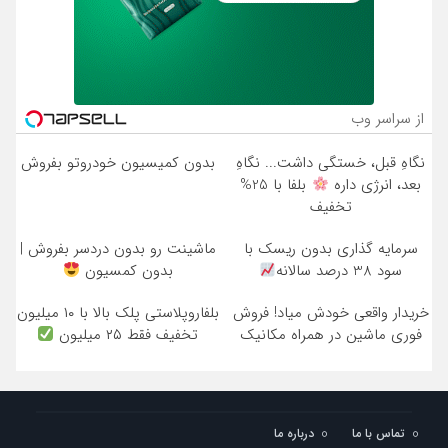
از سراسر وب
نگاهِ قبل، خستگی داشت... نگاهِ
بدون کمیسیون خودروتو بفروش
بعد، انرژی داره
بلفا با 25%
تخفیف
سرمایه گذاری بدون ریسک با
ماشینت رو بدون دردسر بفروش |
سود 38 درصد سالانه
بدون کمسیون
خریدار واقعی خودش میاد! فروش
بلفاروپلاستی پلک بالا با ۱۰ میلیون
فوری ماشین در همراه مکانیک
تخفیف فقط ۲۵ میلیون
تماس با ما
درباره ما